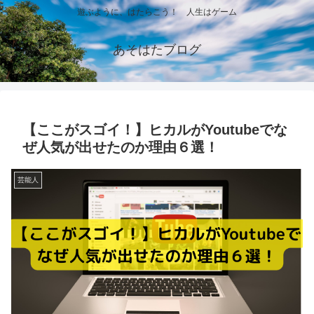
遊ぶように、はたらこう！ 人生はゲーム
あそはたブログ
【ここがスゴイ！】ヒカルがYoutubeでな
ぜ人気が出せたのか理由６選！
芸能人