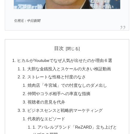
引用元：中日新聞
目次
ヒカルがYoutubeでなぜ人気が出せたのか理由６選
1. 大胆な金銭投入とスケールの大きい検証動画
2. ストレートな性格と忖度のなさ
焼肉店「牛宮城」での忖度なしのダメ出し
仲間やコラボ相手への率直な指摘
視聴者の意見を代弁
3. ビジネスセンスと戦略的マーケティング
代表的なエピソード
1. アパレルブランド「ReZARD」立ち上げと