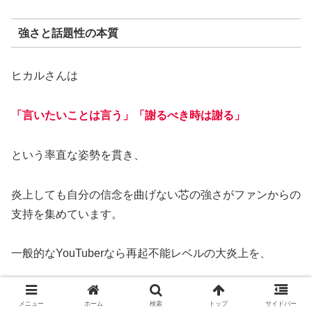
強さと話題性の本質
ヒカルさんは
「言いたいことは言う」「謝るべき時は謝る」
という率直な姿勢を貫き、
炎上しても自分の信念を曲げない芯の強さがファンからの
支持を集めています。
一般的なYouTuberなら再起不能レベルの大炎上を、
逆に自身のブランド価値や話題性へと転換する戦略的思考
メニュー
ホーム
検索
トップ
サイドバー