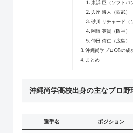
東浜 巨（ソフトバ
與座 海人（西武）
砂川 リチャード（
岡留 英貴（阪神）
仲田 侑仁（広島）
沖縄尚学プロOBの成
まとめ
沖縄尚学高校出身の主なプロ野球
選手名
ポジション