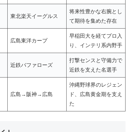
将来性豊かな右腕とし
東北楽天イーグルス
て期待を集めた存在
早稲田大を経てプロ入
広島東洋カープ
り、インテリ系内野手
打撃センスと守備力で
近鉄バファローズ
近鉄を支えた名選手
沖縄野球界のレジェン
広島→阪神→広島
ド、広島黄金期を支え
た