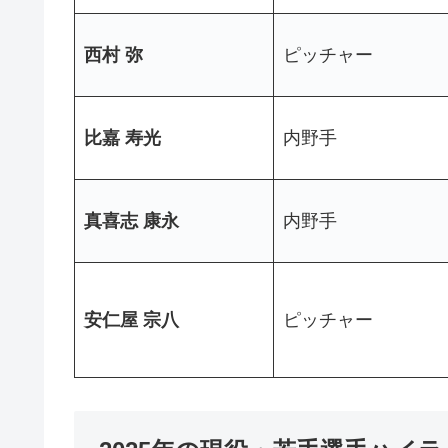
西村 弥
ピッチャー
比嘉 寿光
内野手
真喜志 康永
内野手
安仁屋 宗八
ピッチャー