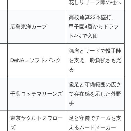
花しリリーフ陣の柱へ
高校通算22本塁打、
広島東洋カープ
甲子園4番からドラフ
ト4位で入団
強肩とリードで投手陣
DeNA→ソフトバンク
を支え、勝負強さも光
る
俊足と守備範囲の広さ
千葉ロッテマリーンズ
で存在感を示した外野
手
東京ヤクルトスワロー
足と守備でチームを支
ズ
えるムードメーカー