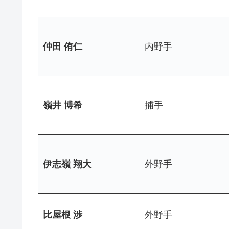
仲田 侑仁
内野手
嶺井 博希
捕手
伊志嶺 翔大
外野手
比屋根 渉
外野手