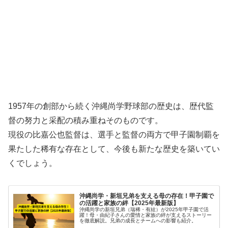
1957年の創部から続く沖縄尚学野球部の歴史は、歴代監
督の努力と采配の積み重ねそのものです。
現役の比嘉公也監督は、選手と監督の両方で甲子園制覇を
果たした稀有な存在として、今後も新たな歴史を築いてい
くでしょう。
沖縄尚学・新垣兄弟を支える母の存在！甲子園で
の活躍と家族の絆【2025年最新版】
沖縄尚学の新垣兄弟（瑞稀・有絃）が2025年甲子園で活
躍！母・由紀子さんの愛情と家族の絆が支えるストーリー
を徹底解説。兄弟の成長とチームへの影響も紹介。