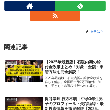
あそはた
関連記事
【2025年最新版】石破内閣の給
社会問題
付金政策まとめ！対象・金額・申
請方法を完全解説！
2025年最新版！石破内閣の給付金政策を
詳しく解説。全国民一律2万円給付に加
え、子ども・非課税世帯への加算も。申
請方法や給付開始時期を完全網羅。
梶谷恭暉 行方不明｜中学3年生男
社会問題
子のプロフィール・失踪経緯・最
新捜索情報を徹底解説【2025最