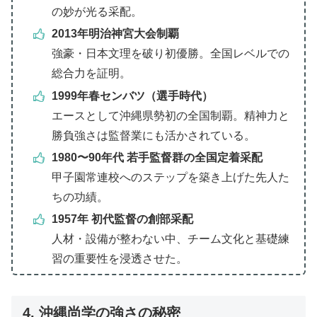
の妙が光る采配。
2013年明治神宮大会制覇
強豪・日本文理を破り初優勝。全国レベルでの
総合力を証明。
1999年春センバツ（選手時代）
エースとして沖縄県勢初の全国制覇。精神力と
勝負強さは監督業にも活かされている。
1980〜90年代 若手監督群の全国定着采配
甲子園常連校へのステップを築き上げた先人た
ちの功績。
1957年 初代監督の創部采配
人材・設備が整わない中、チーム文化と基礎練
習の重要性を浸透させた。
4. 沖縄尚学の強さの秘密