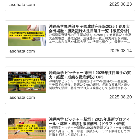
2025.08.23
asohata.com
沖縄尚学野球部 甲子園成績完全版2025！春夏大
会出場歴・勝敗記録＆注目選手一覧【徹底分析】
沖縄尚学野球部の甲子園成績を2025年まで徹底解説！春夏
大会出場歴、勝敗記録、注目選手一覧と戦力分析を網羅。
エース末吉良丞や比嘉大登らの活躍も紹介し、最新チーム
情報をまとめた完全版。
2025.08.14
asohata.com
沖縄尚学 ピッチャー 末吉！2025年注目選手の実
力・経歴・成績を徹底解説TOP5
沖縄尚学ピッチャー末吉良丞は2025年注目の2年生左腕。
甲子園での熱投、最速145kmの速球、多彩な変化球と高い
制球力で活躍。将来のプロ入り候補としても期待されるエ
ースの実力・成績・経歴を徹底解説。
2025.08.20
asohata.com
沖縄尚学 ピッチャー新垣！2025年最新プロフィ
ール・球速・成績を徹底解説【ドラフト候補】
沖縄尚学ピッチャー新垣の2025年最新プロフィールを徹底
解説！身長・出身・球速・成績からドラフト候補としての
評価まで詳しく紹介します。