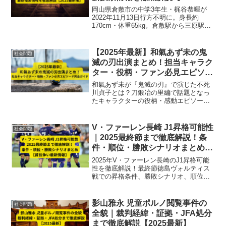
新版】
岡山県倉敷市の中学3年生・梶谷恭暉が
2022年11月13日行方不明に。身長約
170cm・体重65kg。倉敷駅から三原駅、
さらに生口島へ渡った可能性。失踪経
緯、プロフィール、最新捜索情報を徹底
解説【2025最新版】
【2025年最新】和氣あず未の鬼
社会問題
滅の刃出演まとめ！担当キャラク
ター・役柄・ファン必見エピソー
ド完全ガイド
和氣あず未が『鬼滅の刃』で演じた不死
川貞子とは？刀鍛冶の里編で話題となっ
たキャラクターの役柄・感動エピソード
を徹底解説！
V・ファーレン長崎 J1昇格可能性
社会問題
｜2025最終節まで徹底解説！条
件・順位・勝敗シナリオまとめ
【首位争い最新情報】
2025年V・ファーレン長崎のJ1昇格可能
性を徹底解説！最終節徳島ヴォルティス
戦での昇格条件、勝敗シナリオ、順位や
得失点差の影響をわかりやすく整理。8年
ぶりのJ1昇格とJ2優勝を目指す長崎の最
新情報を完全網羅。
影山雅永 児童ポルノ閲覧事件の
社会問題
全貌｜裁判経緯・証拠・JFA処分
まで徹底解説【2025最新】