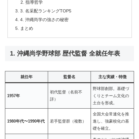
指導哲学
3. 名采配ランキングTOP5
4. 沖縄尚学の強さの秘密
まとめ
1. 沖縄尚学野球部 歴代監督 全就任年表
就任年
監督名
主な実績・特徴
野球部創部。基礎づ
初代監督（名前不
1957年
くりとチーム文化の
詳）
土台を形成。
全国大会常連化を推
1980年代〜1990年代
若手監督群（複数）
進し、強豪校化の基
礎を確立。