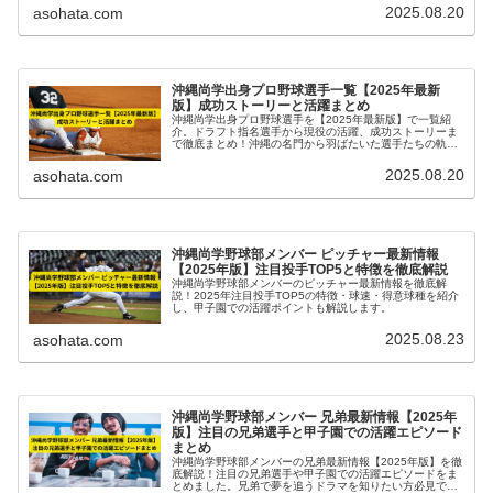
2025.08.20
asohata.com
沖縄尚学出身プロ野球選手一覧【2025年最新
版】成功ストーリーと活躍まとめ
沖縄尚学出身プロ野球選手を【2025年最新版】で一覧紹
介。ドラフト指名選手から現役の活躍、成功ストーリーま
で徹底まとめ！沖縄の名門から羽ばたいた選手たちの軌跡
を解説します。
2025.08.20
asohata.com
沖縄尚学野球部メンバー ピッチャー最新情報
【2025年版】注目投手TOP5と特徴を徹底解説
沖縄尚学野球部メンバーのピッチャー最新情報を徹底解
説！2025年注目投手TOP5の特徴・球速・得意球種を紹介
し、甲子園での活躍ポイントも解説します。
2025.08.23
asohata.com
沖縄尚学野球部メンバー 兄弟最新情報【2025年
版】注目の兄弟選手と甲子園での活躍エピソード
まとめ
沖縄尚学野球部メンバーの兄弟最新情報【2025年版】を徹
底解説！注目の兄弟選手や甲子園での活躍エピソードをま
とめました。兄弟で夢を追うドラマを知りたい方必見で