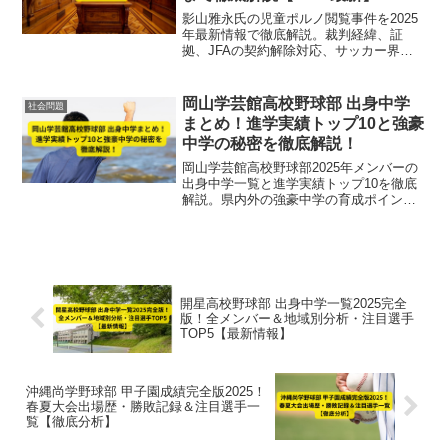
影山雅永氏の児童ポルノ閲覧事件を2025
年最新情報で徹底解説。裁判経緯、証
拠、JFAの契約解除対応、サッカー界へ
の影響まで網羅。事件の全貌を速報で解
説。
岡山学芸館高校野球部 出身中学
社会問題
まとめ！進学実績トップ10と強豪
中学の秘密を徹底解説！
岡山学芸館高校野球部2025年メンバーの
出身中学一覧と進学実績トップ10を徹底
解説。県内外の強豪中学の育成ポイント
や指導の秘密も紹介し、文武両道の強豪
校の実態に迫ります。
開星高校野球部 出身中学一覧2025完全
版！全メンバー＆地域別分析・注目選手
TOP5【最新情報】
沖縄尚学野球部 甲子園成績完全版2025！
春夏大会出場歴・勝敗記録＆注目選手一
覧【徹底分析】