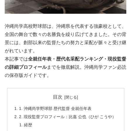
沖縄尚学高校野球部は、沖縄県を代表する強豪校として、
全国の舞台で数々の名勝負を繰り広げてきました。その背
景には、創部以来の監督たちの努力と采配が脈々と受け継
がれています。
本記事では
全就任年表・歴代名采配ランキング・現役監督
の詳細プロフィール
までを徹底解説。沖縄尚学ファン必読
の保存版ガイドです。
目次
1. 沖縄尚学野球部 歴代監督 全就任年表
2. 現役監督プロフィール：比嘉 公也（ひが こうや）
経歴