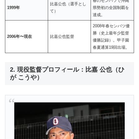
春のセンバツで沖縄
比嘉公也（選手とし
1999年
県勢初の全国制覇を
て）
達成。
2008年春センバツ優
勝（史上最年少監督
2006年〜現在
比嘉公也監督
優勝記録）。甲子園
春夏通算19回出場。
2. 現役監督プロフィール：比嘉 公也（ひ
が こうや）