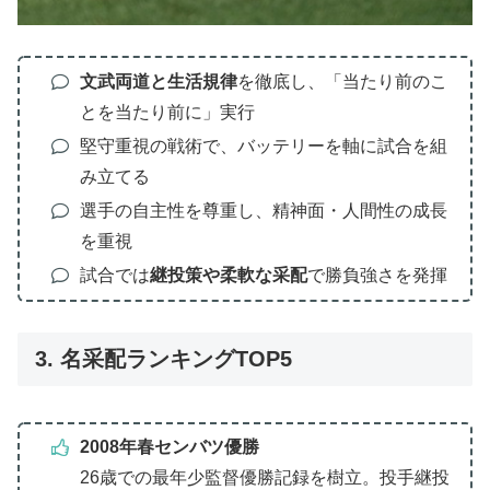
文武両道と生活規律
を徹底し、「当たり前のこ
とを当たり前に」実行
堅守重視の戦術で、バッテリーを軸に試合を組
み立てる
選手の自主性を尊重し、精神面・人間性の成長
を重視
試合では
継投策や柔軟な采配
で勝負強さを発揮
3. 名采配ランキングTOP5
2008年春センバツ優勝
26歳での最年少監督優勝記録を樹立。投手継投