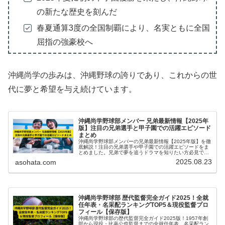
の新たな歴史を刻んだ
春夏通算3度の全国制覇により、名実ともに全国
屈指の強豪校へ
沖縄尚学の歩みは、沖縄野球の誇りであり、これからの世
代に夢と希望を与え続けています。
沖縄尚学野球部メンバー 兄弟最新情報【2025年
版】注目の兄弟選手と甲子園での活躍エピソード
まとめ
沖縄尚学野球部メンバーの兄弟最新情報【2025年版】を徹
底解説！注目の兄弟選手や甲子園での活躍エピソードをま
とめました。兄弟で夢を追うドラマを知りたい方必見で
す。
2025.08.23
asohata.com
沖縄尚学野球部 歴代監督完全ガイド2025！全就
任年表・名采配ランキングTOP5＆現役監督プロ
フィール【保存版】
沖縄尚学野球部の歴代監督完全ガイド2025版！1957年創
部から現役・比嘉公也監督までの全就任年表、名采配ラン