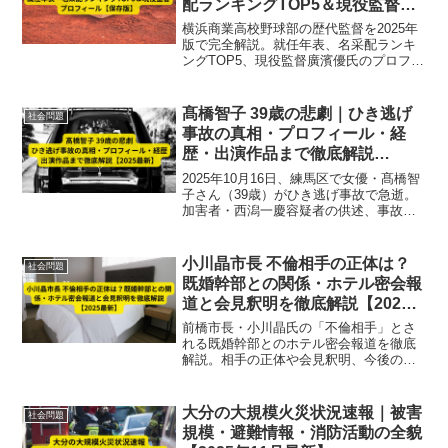
配ランキングTOP5＆現役監督プ
ロフィール【保存版】
横浜商業高校野球部の歴代監督を2025年
版で完全解説。就任年表、名采配ランキ
ングTOP5、現役監督廣濱優氏のプロフィ
ールや指導方針まで、伝統ある強豪校の
歴史と戦術を徹底分析。
髙橋智子 39歳の悲劇｜ひき逃げ
社会問題
事故の真相・プロフィール・経
歴・出演作品まで徹底解説
【2025最新】
2025年10月16日、練馬区で女優・髙橋智
子さん（39歳）がひき逃げ事故で急逝。
加害者・西潟一慶容疑者の供述、事故の
真相、プロフィール、経歴、出演作品を
詳しく解説。【2025最新】
小川晶市長 不倫相手の正体は？
社会問題
既婚幹部との関係・ホテル密会報
道と会見釈明を徹底解説【2025
最新】
前橋市長・小川晶氏の「不倫相手」とさ
れる既婚幹部とのホテル密会報道を徹底
解説。相手の正体や会見釈明、今後の影
響まで最新情報をまとめます。
大分の大規模火災状況速報｜被害
社会問題
規模・避難情報・消防活動の全貌