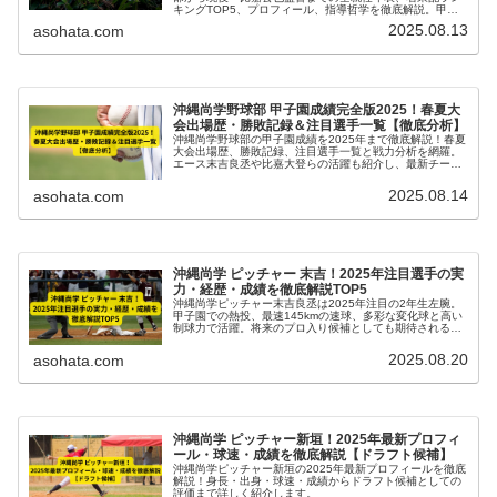
キングTOP5、プロフィール、指導哲学を徹底解説。甲子
園優勝の裏側も網羅した保存版。
2025.08.13
asohata.com
沖縄尚学野球部 甲子園成績完全版2025！春夏大
会出場歴・勝敗記録＆注目選手一覧【徹底分析】
沖縄尚学野球部の甲子園成績を2025年まで徹底解説！春夏
大会出場歴、勝敗記録、注目選手一覧と戦力分析を網羅。
エース末吉良丞や比嘉大登らの活躍も紹介し、最新チーム
情報をまとめた完全版。
2025.08.14
asohata.com
沖縄尚学 ピッチャー 末吉！2025年注目選手の実
力・経歴・成績を徹底解説TOP5
沖縄尚学ピッチャー末吉良丞は2025年注目の2年生左腕。
甲子園での熱投、最速145kmの速球、多彩な変化球と高い
制球力で活躍。将来のプロ入り候補としても期待されるエ
ースの実力・成績・経歴を徹底解説。
2025.08.20
asohata.com
沖縄尚学 ピッチャー新垣！2025年最新プロフィ
ール・球速・成績を徹底解説【ドラフト候補】
沖縄尚学ピッチャー新垣の2025年最新プロフィールを徹底
解説！身長・出身・球速・成績からドラフト候補としての
評価まで詳しく紹介します。