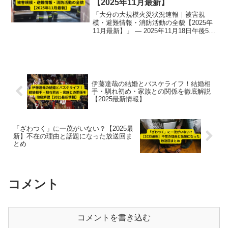
【2025年11月最新】
「大分の大規模火災状況速報｜被害規
模・避難情報・消防活動の全貌【2025年
11月最新】」 — 2025年11月18日午後5時
40分頃、大分市佐賀関で発生した大規模
火災について、延焼約170棟・焼失面積約
4万8900㎡、70代男性の行方不明・50代
女性軽症、強風・乾燥・密集住宅地によ
る消火困難の実態、消防・自衛隊の対
応、今後の見通しと被災者支援を専門視
伊藤達哉の結婚とバスケライフ！結婚相
点で詳説します。
手・馴れ初め・家族との関係を徹底解説
【2025最新情報】
「ざわつく」に一茂がいない？【2025最
新】不在の理由と話題になった放送回ま
とめ
コメント
コメントを書き込む