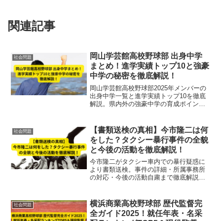
関連記事
岡山学芸館高校野球部 出身中学
社会問題
まとめ！進学実績トップ10と強豪
中学の秘密を徹底解説！
岡山学芸館高校野球部2025年メンバーの
出身中学一覧と進学実績トップ10を徹底
解説。県内外の強豪中学の育成ポイント
や指導の秘密も紹介し、文武両道の強豪
校の実態に迫ります。
【書類送検の真相】今市隆二は何
社会問題
をした？タクシー暴行事件の全貌
と今後の活動を徹底解説！
今市隆二がタクシー車内での暴行疑惑に
より書類送検。事件の詳細・所属事務所
の対応・今後の活動自粛まで徹底解説し
ます。
横浜商業高校野球部 歴代監督完
社会問題
全ガイド2025！就任年表・名采