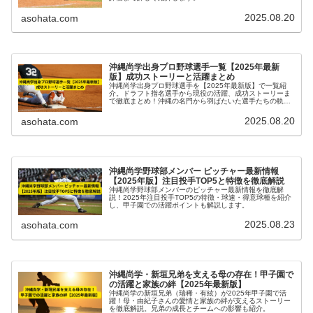
2025.08.20
asohata.com
沖縄尚学出身プロ野球選手一覧【2025年最新
版】成功ストーリーと活躍まとめ
沖縄尚学出身プロ野球選手を【2025年最新版】で一覧紹
介。ドラフト指名選手から現役の活躍、成功ストーリーま
で徹底まとめ！沖縄の名門から羽ばたいた選手たちの軌跡
を解説します。
2025.08.20
asohata.com
沖縄尚学野球部メンバー ピッチャー最新情報
【2025年版】注目投手TOP5と特徴を徹底解説
沖縄尚学野球部メンバーのピッチャー最新情報を徹底解
説！2025年注目投手TOP5の特徴・球速・得意球種を紹介
し、甲子園での活躍ポイントも解説します。
2025.08.23
asohata.com
沖縄尚学・新垣兄弟を支える母の存在！甲子園で
の活躍と家族の絆【2025年最新版】
沖縄尚学の新垣兄弟（瑞稀・有絃）が2025年甲子園で活
躍！母・由紀子さんの愛情と家族の絆が支えるストーリー
を徹底解説。兄弟の成長とチームへの影響も紹介。