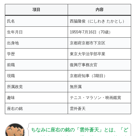
項目
内容
氏名
西脇隆俊（にしわき たかとし）
生年月日
1955年7月16日（70歳）
出身地
京都府京都市下京区
学歴
東京大学法学部卒業
前職
復興庁事務次官
現職
京都府知事（3期目）
所属政党
無所属
趣味
テニス・マラソン・映画鑑賞
座右の銘
雲外蒼天
ちなみに座右の銘の「雲外蒼天」とは、「ど