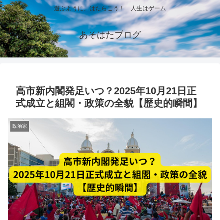
遊ぶように、はたらこう！ 人生はゲーム
あそはたブログ
高市新内閣発足いつ？2025年10月21日正
式成立と組閣・政策の全貌【歴史的瞬間】
政治家