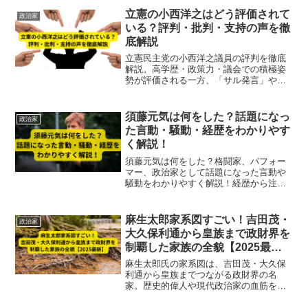
立憲の小西洋之はどう評価されて
政治家
いる？評判・批判・支持の声を徹
底解説
立憲民主党の小西洋之議員の評判を徹底
解説。高学歴・政策力・議会での積極姿
勢が評価される一方、「サル発言」や過
激な言動への批判も。支持・批判・世論
の声を整理し、政治家としての全体像を
わかりやすく紹介します【2025最新】
須藤元気は何をした？話題になっ
政治家
た言動・騒動・経歴をわかりやす
く解説！
須藤元気は何をした？格闘家、パフォー
マー、政治家として話題になった言動や
騒動をわかりやすく解説！経歴から注目
の発言・行動まで時系列で紹介します。
麻生太郎家系図すごい！吉田茂・
政治家
大久保利通から皇族まで政財界を
制覇した家族の全貌【2025最
新】
麻生太郎氏の家系図は、吉田茂・大久保
利通から皇族までつながる政財界の名
家。歴史的偉人や現代政治家の血筋を徹
底解説し、その「すごさ」の理由を詳し
く紹介します。