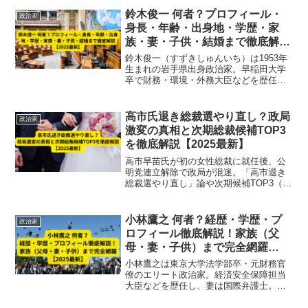
鈴木俊一 何者？プロフィール・
政治家
身長・年齢・出身地・学歴・家
族・妻・子供・結婚まで徹底解説
【2025最新】
鈴木俊一（すずきしゅんいち）は1953年
生まれの岩手県出身政治家。早稲田大学
卒で財務・環境・外務大臣などを歴任。
妻と一男二女を持ち、温厚な人柄で知ら
れる。経歴・学歴・家族・結婚情報を徹
底解説【2025最新】。
高市氏退き総裁選やり直し？政局
政治家
激変の真相と次期総裁候補TOP3
を徹底解説【2025最新】
高市早苗氏が初の女性総裁に就任後、公
明党連立解除で政局が混迷。「高市退き
総裁選やり直し」論や次期候補TOP3（石
破・小泉・重鎮）の動向を徹底解説
【2025最新】
小林鷹之 何者？経歴・学歴・プ
政治家
ロフィール徹底解説！家族（父
母・妻・子供）まで完全網羅
【2025最新】
小林鷹之は東京大学法学部卒・元財務官
僚のエリート政治家。経済安全保障担当
大臣などを歴任し、妻は国際弁護士。学
歴・経歴・家族を徹底解説【2025最新】