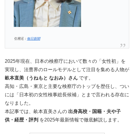
引用元：
毎日新聞
2025年現在、日本の検察庁において数々の「女性初」を
実現し、法曹界のロールモデルとして注目を集める人物が
畝本直美（うねもと なおみ）さん
です。
高知・広島・東京と主要な検察庁のトップを歴任し、つい
には「日本初の女性検事総長候補」とまで言われる存在に
なりました。
本記事では、畝本直美さんの
出身高校・国籍・夫や子
供・経歴・評判
を2025年最新情報で徹底解説します。