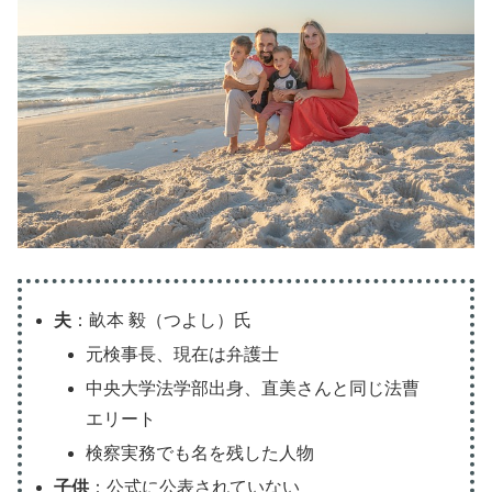
夫
：畝本 毅（つよし）氏
元検事長、現在は弁護士
中央大学法学部出身、直美さんと同じ法曹
エリート
検察実務でも名を残した人物
子供
：公式に公表されていない