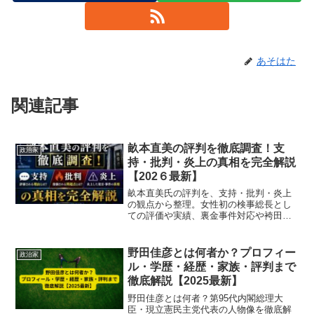
あそはた
関連記事
畝本直美の評判を徹底調査！支
政治家
持・批判・炎上の真相を完全解説
【202６最新】
畝本直美氏の評判を、支持・批判・炎上
の観点から整理。女性初の検事総長とし
ての評価や実績、裏金事件対応や袴田事
件談話をめぐる批判の理由、世論が分か
れる背景までわかりやすく解説します。
野田佳彦とは何者か？プロフィー
政治家
ル・学歴・経歴・家族・評判まで
徹底解説【2025最新】
野田佳彦とは何者？第95代内閣総理大
臣・現立憲民主党代表の人物像を徹底解