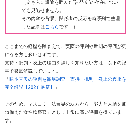
（※さらに議論を呼んだ“告発文”の存在につい
ても見逃せません。
その内容や背景、関係者の反応を時系列で整理
した記事は
こちら
です。）
ここまでの経歴を踏まえて、実際の評判や世間の評価が気
になる方も多いはずです。
支持・批判・炎上の理由を詳しく知りたい方は、以下の記
事で徹底解説しています。
「
畝本直美の評判を徹底調査！支持・批判・炎上の真相を
完全解説【202６最新】
」
そのため、マスコミ・法曹界の双方から「能力と人柄を兼
ね備えた女性検察官」として非常に高い評価を得ていま
す。