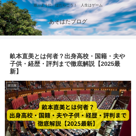
遊ぶように、はたらこう！ 人生はゲーム
あそはたブログ
畝本直美とは何者？出身高校・国籍・夫や
子供・経歴・評判まで徹底解説【2025最
新】
政治家