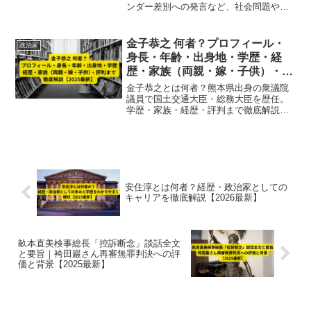
ンダー差別への発言など、社会問題や政
治への姿勢から柴田淳のリベラル寄り思
想を徹底解説。政治的立場や思想、発言
の真相を詳しくまとめています。」
金子恭之 何者？プロフィール・
政治家
身長・年齢・出身地・学歴・経
歴・家族（両親・嫁・子供）・評
判まで徹底解説【2025最新】
金子恭之とは何者？熊本県出身の衆議院
議員で国土交通大臣・総務大臣を歴任。
学歴・家族・経歴・評判まで徹底解説
し、9期議員の人物像を2025最新情報で紹
介。
安住淳とは何者？経歴・政治家としての
キャリアを徹底解説【2026最新】
畝本直美検事総長「控訴断念」談話全文
と要旨｜袴田巖さん再審無罪判決への評
価と背景【2025最新】