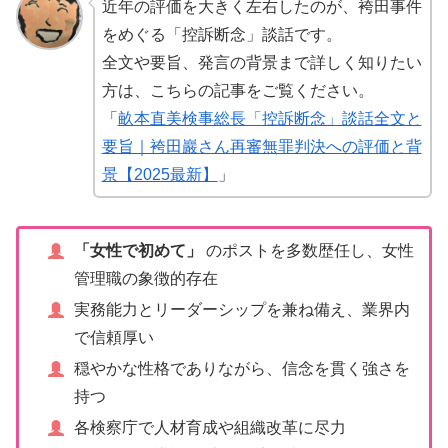
近年の評価を大きく左右したのが、袴田事件
をめぐる「控訴断念」談話です。
全文や要旨、発言の背景まで詳しく知りたい
方は、こちらの記事をご覧ください。
「
畝本直美検事総長「控訴断念」談話全文と
要旨｜袴田巖さん再審無罪判決への評価と背
景【2025最新】
」
「女性で初めて」
のポストを多数歴任し、女性
管理職の象徴的存在
実務能力とリーダーシップを兼ね備え、業界内
で信頼厚い
穏やかな性格でありながら、信念を貫く強さを
持つ
各検察庁で人材育成や組織改革に尽力