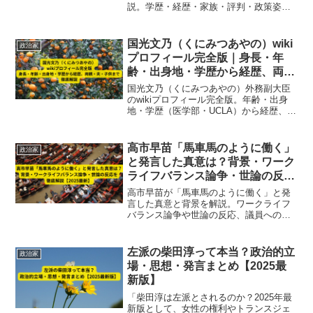
説。学歴・経歴・家族・評判・政策姿勢
まで2025年最新情報をもとに詳しく紹介
します。
国光文乃（くにみつあやの）wiki
政治家
プロフィール完全版｜身長・年
齢・出身地・学歴から経歴、両
親・夫・子供まで徹底解説
国光文乃（くにみつあやの）外務副大臣
のwikiプロフィール完全版。年齢・出身
地・学歴（医学部・UCLA）から経歴、両
親、夫や子供、不祥事や政策まで最新情
報をわかりやすく解説。
高市早苗「馬車馬のように働く」
政治家
と発言した真意は？背景・ワーク
ライフバランス論争・世論の反応
を徹底解説【2025最新】
高市早苗が「馬車馬のように働く」と発
言した真意と背景を解説。ワークライフ
バランス論争や世論の反応、議員への決
意表明の意図まで徹底分析【2025最新】
左派の柴田淳って本当？政治的立
政治家
場・思想・発言まとめ【2025最
新版】
「柴田淳は左派とされるのか？2025年最
新版として、女性の権利やトランスジェ