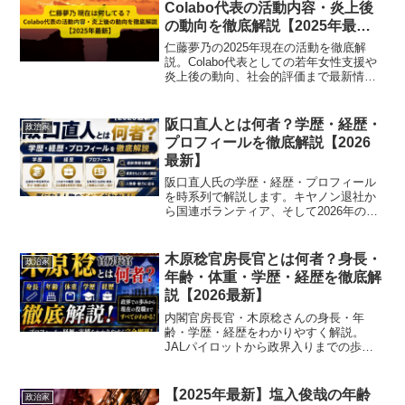
Colabo代表の活動内容・炎上後
の動向を徹底解説【2025年最
新】
仁藤夢乃の2025年現在の活動を徹底解
説。Colabo代表としての若年女性支援や
炎上後の動向、社会的評価まで最新情報
を網羅。
阪口直人とは何者？学歴・経歴・
政治家
プロフィールを徹底解説【2026
最新】
阪口直人氏の学歴・経歴・プロフィール
を時系列で解説します。キヤノン退社か
ら国連ボランティア、そして2026年のれ
いわ新選組代表選まで最新動向も網羅し
た保存版です。
木原稔官房長官とは何者？身長・
政治家
年齢・体重・学歴・経歴を徹底解
説【2026最新】
内閣官房長官・木原稔さんの身長・年
齢・学歴・経歴をわかりやすく解説。
JALパイロットから政界入りまでの歩み
を表で整理してご紹介します。
【2025年最新】塩入俊哉の年齢
政治家