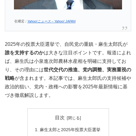
引用元：
Yahoo!ニュース – Yahoo! JAPAN
2025年の投票大臣選挙で、自民党の重鎮・麻生太郎氏が
誰を支持するのか
は大きな注目ポイントです。報道によれ
ば、麻生氏は小泉進次郎農林水産相を明確に支持してお
り、その理由には
世代交代の推進、党内調整、実務重視の
戦略
が含まれます。本記事では、麻生太郎氏の支持候補や
政治的狙い、党内・政権への影響を2025年最新情報に基
づき徹底解説します。
目次
麻生太郎と2025年投票大臣選挙