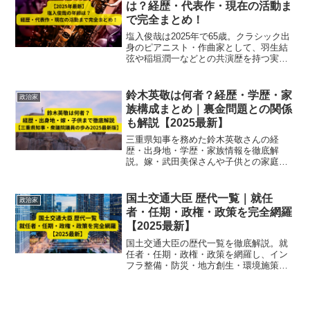
は？経歴・代表作・現在の活動ま
で完全まとめ！
塩入俊哉は2025年で65歳。クラシック出
身のピアニスト・作曲家として、羽生結
弦や稲垣潤一などとの共演歴を持つ実力
派音楽家の経歴と現在を網羅！
鈴木英敬は何者？経歴・学歴・家
政治家
族構成まとめ｜裏金問題との関係
も解説【2025最新】
三重県知事を務めた鈴木英敬さんの経
歴・出身地・学歴・家族情報を徹底解
説。嫁・武田美保さんや子供との家庭生
活、衆議院議員としての活動まで2025年
最新情報で紹介。
国土交通大臣 歴代一覧｜就任
政治家
者・任期・政権・政策を完全網羅
【2025最新】
国土交通大臣の歴代一覧を徹底解説。就
任者・任期・政権・政策を網羅し、イン
フラ整備・防災・地方創生・環境施策な
ど、歴代大臣の特徴と政権ごとの政策変
遷を2025年最新情報までわかりやすく紹
介。