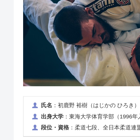
氏名
：初鹿野 裕樹（はじかの ひろき）
出身大学
：東海大学体育学部（1996年
段位・資格
：柔道七段、全日本柔道連