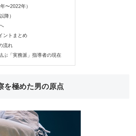
年〜2022年）
年以降）
へ
イントまとめ
の流れ
結ぶ「実務派」指導者の現在
察を極めた男の原点