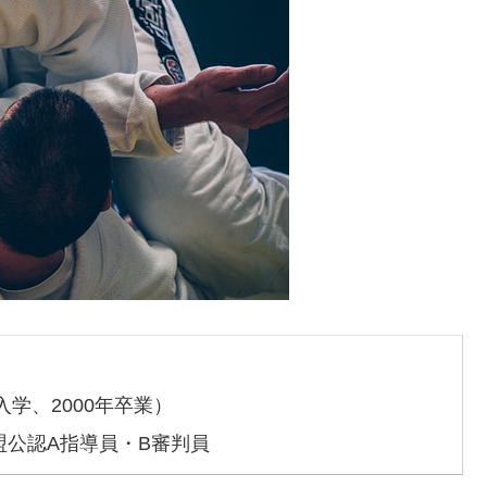
入学、2000年卒業）
盟公認A指導員・B審判員