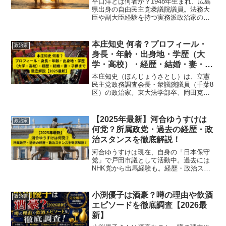
平口洋とは何者か？1948年生まれ、広島
【2025最新】
県出身の自由民主党衆議院議員。法務大
臣や副大臣経験を持つ実務派政治家の学
歴・経歴・家族・評判まで2025年最新情
報で徹底解説。
本庄知史 何者？プロフィール・
政治家
身長・年齢・出身地・学歴（大
学・高校）・経歴・結婚・妻・子
供まで徹底解説【2025最新】
本庄知史（ほんじょうさとし）は、立憲
民主党政務調査会長・衆議院議員（千葉8
区）の政治家。東大法学部卒、岡田克也
秘書を経て2021年初当選。妻・息子・娘
の家族構成や経歴を徹底紹介。【2025最
新】
【2025年最新】河合ゆうすけは
政治家
何党？所属政党・過去の経歴・政
治スタンスを徹底解説！
河合ゆうすけは現在、自身の「日本保守
党」で戸田市議として活動中。過去には
NHK党から出馬経験も。経歴・政治スタ
ンスを詳しく解説！
小渕優子は酒豪？噂の理由や飲酒
政治家
エピソードを徹底調査【2026最
新】