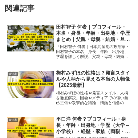
関連記事
田村智子 何者｜プロフィール・
政治家
本名・身長・年齢・出身地・学歴
まとめ｜父親・母親・結婚・旦
那・子供・評判まで徹底解説
「田村智子 何者｜日本共産党の政治家・
田村智子の本名、身長、年齢、出身地、
学歴を詳しく解説。父親・母親・結婚・
旦那・子供の家族情報や政治家としての
評判まで徹底まとめ、2025年最新版の完
全プロフィールを紹介します。」
梅村みずほの性格は？発言スタイ
政治家
ルや人柄から見える本当の人物像
【2025最新】
梅村みずほの性格や発言スタイル、人柄
を徹底解説。国会やメディアでの強い自
己主張や攻撃的な議論、情熱と信念の両
面から本当の人物像を2025年最新情報で
紹介します。
平口洋 何者？プロフィール・身
政治家
長・年齢・出身地・学歴（大学～
小学校）・経歴・家族（両親・
嫁・子供）・評判まで徹底解説