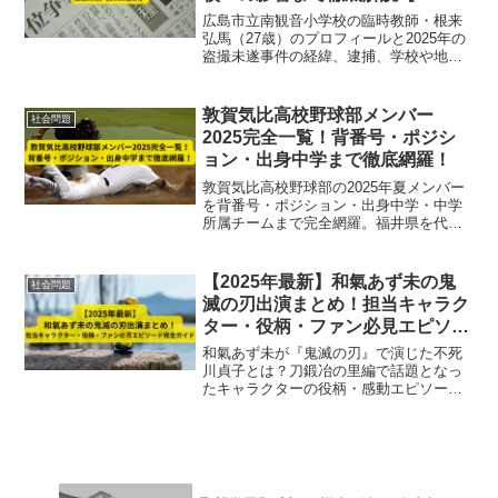
最新】
広島市立南観音小学校の臨時教師・根来
弘馬（27歳）のプロフィールと2025年の
盗撮未遂事件の経緯、逮捕、学校や地域
社会への影響を最新情報で徹底解説。事
件の詳細や再発防止策まで網羅した完全
ガイド。
敦賀気比高校野球部メンバー
社会問題
2025完全一覧！背番号・ポジシ
ョン・出身中学まで徹底網羅！
敦賀気比高校野球部の2025年夏メンバー
を背番号・ポジション・出身中学・中学
所属チームまで完全網羅。福井県を代表
する強豪校の最新選手情報とチーム構
成、注目ポイントを詳しく解説します。
【2025年最新】和氣あず未の鬼
社会問題
滅の刃出演まとめ！担当キャラク
ター・役柄・ファン必見エピソー
ド完全ガイド
和氣あず未が『鬼滅の刃』で演じた不死
川貞子とは？刀鍛冶の里編で話題となっ
たキャラクターの役柄・感動エピソード
を徹底解説！