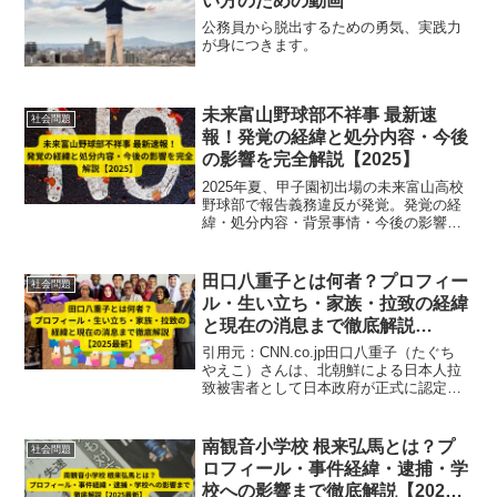
い方のための動画
公務員から脱出するための勇気、実践力
が身につきます。
未来富山野球部不祥事 最新速
社会問題
報！発覚の経緯と処分内容・今後
の影響を完全解説【2025】
2025年夏、甲子園初出場の未来富山高校
野球部で報告義務違反が発覚。発覚の経
緯・処分内容・背景事情・今後の影響を
最新情報で徹底解説。暴力そのものでは
なく報告体制の欠如が焦点に。
田口八重子とは何者？プロフィー
社会問題
ル・生い立ち・家族・拉致の経緯
と現在の消息まで徹底解説
【2025最新】
引用元：CNN.co.jp田口八重子（たぐち
やえこ）さんは、北朝鮮による日本人拉
致被害者として日本政府が正式に認定し
ている人物の一人です。1978年に拉致さ
れて以降、現在に至るまで消息は不明の
ままですが、家族や支援団体による救出
南観音小学校 根来弘馬とは？プ
社会問題
活動が今な...
ロフィール・事件経緯・逮捕・学
校への影響まで徹底解説【2025