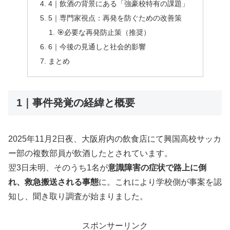
4｜飲酒の背景にある「強豪校特有の課題」
5｜専門家視点：再発を防ぐための改善策
🎯必要な再発防止策（推奨）
6｜今後の見通しと社会的影響
まとめ
1｜事件発覚の経緯と概要
2025年11月2日夜、大阪府内の飲食店にて興国高校サッカ
ー部の複数部員が飲酒したとされています。
翌3日未明、そのうち1名が
意識障害の症状で路上に倒
れ、救急搬送される事態
に。これにより学校側が事案を認
知し、聞き取り調査が始まりました。
スポンサーリンク