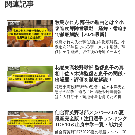
関連記事
牧島かれん 辞任の理由とは？小
社会問題
泉進次郎陣営騒動・経緯・脅迫ま
で徹底解説【2025最新】
牧島かれん氏の辞任理由を徹底解説。小
泉進次郎陣営での称賛コメント騒動、辞
任に至る経緯、辞任後の脅迫メールや警
察相談まで、2025年最新情報に基づき詳
しく紹介します。
花巻東高校野球部 監督息子の真
社会問題
相｜佐々木洋監督と息子の関係・
出場歴・評価を徹底解説！
花巻東高校野球部の監督・佐々木洋氏と
息子の関係に迫る！出場歴や所属情報
は？大谷翔平・菊池雄星を育てた名将の
実績と指導評価も徹底解説。2025年最新
情報をもとに真相を検証します。
仙台育英野球部メンバー2025夏
社会問題
最新完全版！注目選手ランキング
TOP10＆出身中学一覧・戦力分析
【必見】
仙台育英野球部2025夏の最新メンバー20