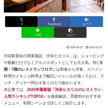
X
Facebook
はてブ
LINE
コピー
2025.08.23
2026.03.23
渋谷駅直結の商業施設「渋谷ヒカリエ」は、ショッピング
や観劇だけでなくグルメスポットとしても大人気。特に
6
階・7階のレストランフロア
には和食から洋食、スペイン
料理やメキシコ料理まで幅広いジャンルが揃っており、ラ
ンチ・ディナー問わず多くの人で賑わいます。
本記事では、
2025年最新版「渋谷ヒカリエのレストラン
人気ランキングTOP10」
を徹底解説。雰囲気やおすすめ
メニュー、利用シーンまで詳しくご紹介します。