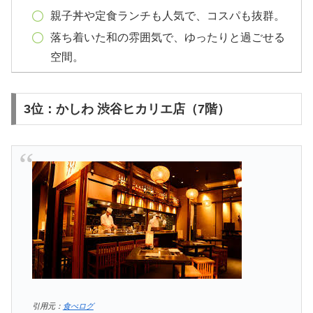
親子丼や定食ランチも人気で、コスパも抜群。
落ち着いた和の雰囲気で、ゆったりと過ごせる
空間。
3位：かしわ 渋谷ヒカリエ店（7階）
引用元：
食べログ