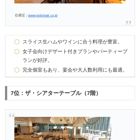
引用元：
www.potomak.co.jp
スライス生ハムやワインに合う料理が豊富。
女子会向けデザート付きプランやパーティープ
ランが好評。
完全個室もあり、宴会や大人数利用にも最適。
7位：ザ・シアターテーブル（7階）