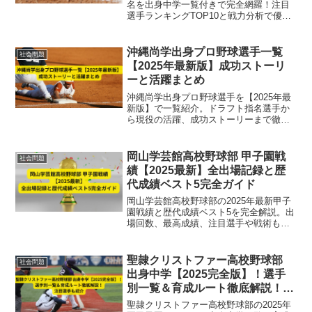
名を出身中学一覧付きで完全網羅！注目
選手ランキングTOP10と戦力分析で優勝
候補の実力を徹底解説。
沖縄尚学出身プロ野球選手一覧
社会問題
【2025年最新版】成功ストーリ
ーと活躍まとめ
沖縄尚学出身プロ野球選手を【2025年最
新版】で一覧紹介。ドラフト指名選手か
ら現役の活躍、成功ストーリーまで徹底
まとめ！沖縄の名門から羽ばたいた選手
たちの軌跡を解説します。
岡山学芸館高校野球部 甲子園戦
社会問題
績【2025最新】全出場記録と歴
代成績ベスト5完全ガイド
岡山学芸館高校野球部の2025年最新甲子
園戦績と歴代成績ベスト5を完全解説。出
場回数、最高成績、注目選手や戦術も詳
しく紹介し、全国常連校への成長過程を
網羅した専門ガイドです。
聖隷クリストファー高校野球部
社会問題
出身中学【2025完全版】！選手
別一覧＆育成ルート徹底解説！注
目選手も紹介
聖隷クリストファー高校野球部の2025年