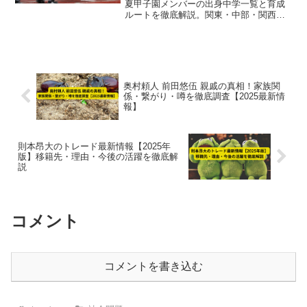
夏甲子園メンバーの出身中学一覧と育成
ルートを徹底解説。関東・中部・関西の
強豪中学出身選手が集結し、多彩な選手
層がチーム力を支える。注目選手情報も
紹介。
奥村頼人 前田悠伍 親戚の真相！家族関
係・繋がり・噂を徹底調査【2025最新情
報】
則本昂大のトレード最新情報【2025年
版】移籍先・理由・今後の活躍を徹底解
説
コメント
コメントを書き込む