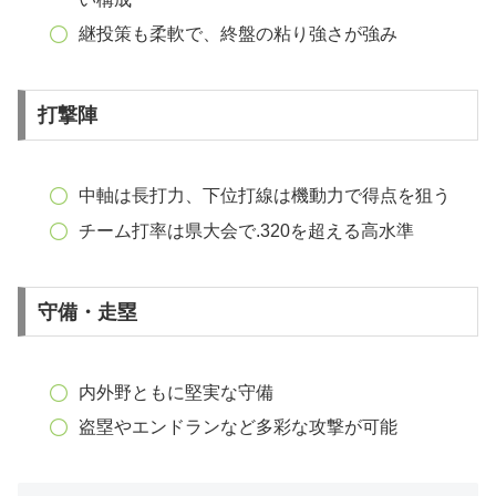
継投策も柔軟で、終盤の粘り強さが強み
打撃陣
中軸は長打力、下位打線は機動力で得点を狙う
チーム打率は県大会で.320を超える高水準
守備・走塁
内外野ともに堅実な守備
盗塁やエンドランなど多彩な攻撃が可能