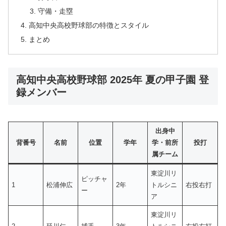
守備・走塁
高知中央高校野球部の特徴とスタイル
まとめ
高知中央高校野球部 2025年 夏の甲子園 登
録メンバー
出身中
背番号
名前
位置
学年
学・前所
投打
属チーム
東淀川リ
ピッチャ
1
松浦伸広
2年
トルシニ
右投右打
ー
ア
東淀川リ