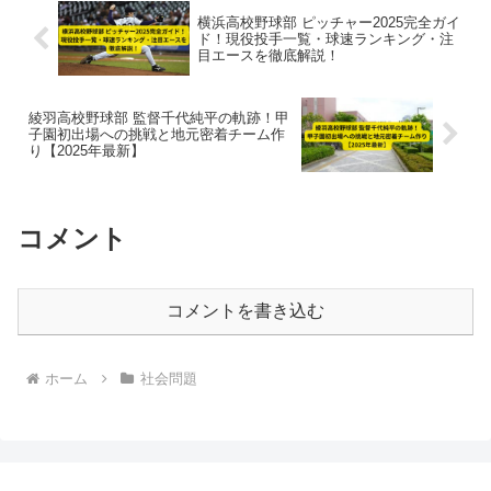
横浜高校野球部 ピッチャー2025完全ガイ
ド！現役投手一覧・球速ランキング・注
目エースを徹底解説！
綾羽高校野球部 監督千代純平の軌跡！甲
子園初出場への挑戦と地元密着チーム作
り【2025年最新】
コメント
コメントを書き込む
ホーム
社会問題