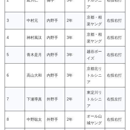
2
延川仁
捕手
3年
トルシニ
右投右打
ア
京都・相
3
中村元
内野手
2年
右投右打
楽ヤング
京都・相
4
神村風汰
内野手
3年
右投右打
楽ヤング
越谷ボー
5
青木是月
内野手
3年
右投右打
イズ
京都北リ
6
高山大和
内野手
3年
トルシニ
右投右打
ア
東淀川リ
7
下瀬導真
外野手
2年
トルシニ
右投左打
ア
オール山
8
中野聡太
外野手
2年
右投右打
城ヤング