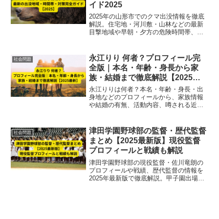
イド2025
2025年の山形市でのクマ出没情報を徹底
解説。住宅地・河川敷・山林などの最新
目撃地域や早朝・夕方の危険時間帯、市
や県の対策、遭遇時の具体的行動方法ま
で、住民必見の安全ガイドをまとめてい
ます。
永江りり 何者？プロフィール完
社会問題
全版｜本名・年齢・身長から家
族・結婚まで徹底解説【2025最
新】
永江りりは何者？本名・年齢・身長・出
身地などのプロフィールから、家族情報
や結婚の有無、活動内容、噂される近況
まで徹底解説。未確認情報は正確に整理
し、2025年最新の信頼できる事実のみを
丁寧にまとめています。
津田学園野球部の監督・歴代監督
社会問題
まとめ【2025最新版】現役監督
プロフィールと戦績も解説
津田学園野球部の現役監督・佐川竜朗の
プロフィールや戦績、歴代監督の情報を
2025年最新版で徹底解説。甲子園出場実
績や指導方針まで網羅した完全ガイド。