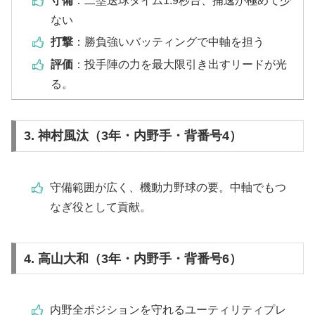
守備
：二塁送球タイム1.9秒台、捕逸が極めて少
ない
打撃
：勝負強いバッティングで中軸を担う
評価
：投手陣の力を最大限引き出すリードが光
る。
3. 神村風汰（3年・内野手・背番号4）
守備範囲が広く、機動力野球の要。中軸でもつ
なぎ役として貢献。
4. 高山大和（3年・内野手・背番号6）
内野全ポジションを守れるユーティリティプレ