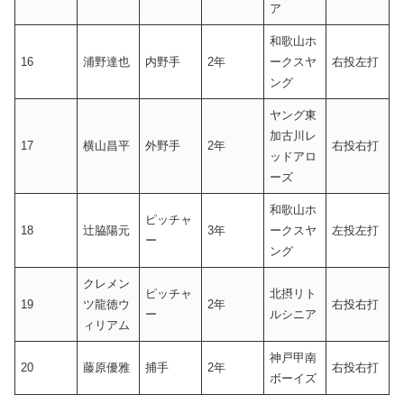
ア
和歌山ホ
16
浦野達也
内野手
2年
ークスヤ
右投左打
ング
ヤング東
加古川レ
17
横山昌平
外野手
2年
右投右打
ッドアロ
ーズ
和歌山ホ
ピッチャ
18
辻脇陽元
3年
ークスヤ
左投左打
ー
ング
クレメン
ピッチャ
北摂リト
19
ツ龍徳ウ
2年
右投右打
ー
ルシニア
ィリアム
神戸甲南
20
藤原優雅
捕手
2年
右投右打
ボーイズ