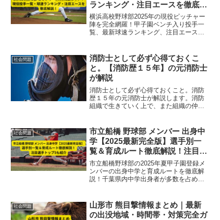
ランキング・注目エースを徹底解
説！
横浜高校野球部2025年の現役ピッチャー
陣を完全網羅！甲子園ベンチ入り投手一
覧、最新球速ランキング、注目エース奥
村頼人＆織田翔希の詳細プロフィールを
徹底解説。全国屈指の投手力をデータと
ともに紹介。
消防士として必ず心得ておくこ
社会問題
と。【消防歴１５年】の元消防士
が解説
消防士として必ず心得ておくこと。消防
歴１５年の元消防士が解説します。消防
組織で生きていく上で、また組織の仲間
と共に消防人生を生きていく上で、とて
も重要なことになります。これができれ
ば、良い仲間と共に、素晴らしい人生を
市立船橋 野球部 メンバー 出身中
社会問題
歩んでいけます。
学【2025最新完全版】選手別一
覧＆育成ルート徹底解説！注目選
手トップ5も紹介
市立船橋野球部の2025年夏甲子園登録メ
ンバーの出身中学と育成ルートを徹底解
説！千葉県内中学出身者が多数を占める
地元密着型の強力チーム構成。注目選手
トップ5も紹介。
山形市 熊目撃情報まとめ｜最新
社会問題
の出没地域・時間帯・対策完全ガ