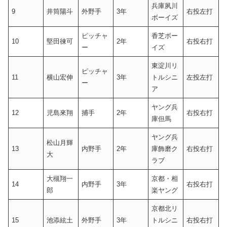
兵庫夙川
9
井筒陽斗
外野手
3年
右投左打
ボーイズ
ピッチャ
香芝ボー
10
堅田徠可
2年
右投右打
ー
イズ
東淀川リ
ピッチャ
11
横山宏伸
3年
トルシニ
左投左打
ー
ア
ヤング兵
12
児島來翔
捕手
2年
右投右打
庫但馬
ヤング兵
松山月輝
13
内野手
2年
庫飾磨ク
右投右打
大
ラブ
大槻翔一
京都・相
14
内野手
3年
右投右打
郎
楽ヤング
京都北リ
15
池添絃土
外野手
3年
トルシニ
右投右打