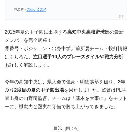
引用元：
高知中央高校
2025年夏の甲子園に出場する
高知中央高校野球部
の最新
メンバーを完全網羅！
背番号・ポジション・出身中学／前所属チーム・投打情報
はもちろん、
注目選手10人のプレースタイルや戦力分析
も詳しく解説します。
今年の高知中央は、県大会で強豪・明徳義塾を破り、
2年
ぶり2度目の夏の甲子園出場
を果たしました。監督はPL学
園出身の山野司監督。チームは「基本を大事に」をモット
ーに、機動力と堅実な守備で勝ち上がってきました。
目次