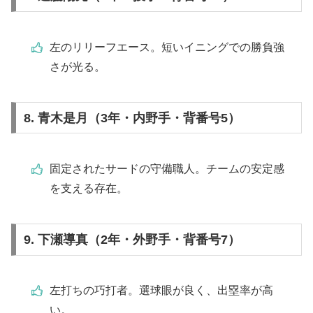
左のリリーフエース。短いイニングでの勝負強
さが光る。
8. 青木是月（3年・内野手・背番号5）
固定されたサードの守備職人。チームの安定感
を支える存在。
9. 下瀬導真（2年・外野手・背番号7）
左打ちの巧打者。選球眼が良く、出塁率が高
い。