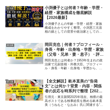
考になります。
小渕優子とは何者？年齢・学歴・
政治家
経歴・家族構成を徹底解説
【2026最新】
小渕優子さんの年齢・学歴・経歴・家族
構成をわかりやすく整理。小渕恵三元首
相の娘としての背景や政治家としての歩
みを2026年最新情報で解説します。
岡田克也｜何者？プロフィール・
政治家
身長・年齢・出身地・学歴・家族
（父母・兄弟・妻・息子）・評判
まで徹底網羅！【保存版】
岡田克也とは何者か？1953年生まれの政
治家で元副首相・外務大臣。プロフィー
ル・身長・年齢・出身地・学歴から、父
がイオン創業者の華麗なる家族（兄弟・
妻・息子）情報、政治家としての評判ま
で最新2025版で徹底解説。
【全文解説】畝本直美の“告発
政治家
文”とは何か？背景・内容・関係
者の反応を時系列で整理【2025
年最新】
引用元：東京新聞2025年現在、検察の最
高ポストである検事総長を務める畝本直
美（うねもと・なおみ）氏に関連する“告
発文”が、SNSを中心に注目を集めていま