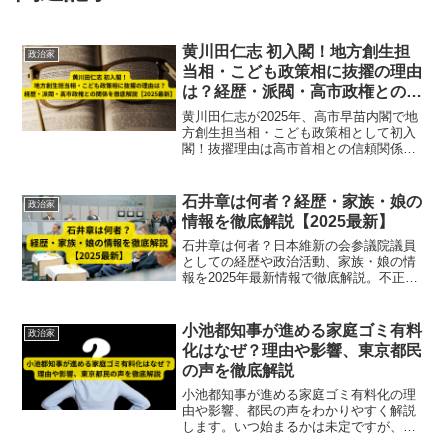
黄川田仁志 初入閣！地方創生担
政治家
当相・こども政策相に抜擢の理由
は？経歴・派閥・高市政権との関
係を徹底解説【2025最新】
黄川田仁志が2025年、高市早苗内閣で地
方創生担当相・こども政策相として初入
閣！抜擢理由は高市首相との信頼関係と
政策実行力。経歴・派閥・政権との関係
を徹底解説します。
石井章は何者？経歴・家族・娘の
政治家
情報を徹底解説【2025最新】
石井章は何者？日本維新の会参議院議員
としての経歴や政治活動、家族・娘の情
報を2025年最新情報で徹底解説。不正疑
惑や辞職の真相も紹介。
小池都知事が進める家庭ゴミ有料
政治家
化はなぜ？理由や影響、東京都民
の声を徹底解説
小池都知事が進める家庭ゴミ有料化の理
由や影響、都民の声をわかりやすく解説
します。いつ始まるかは未定ですが、議
論の背景や生活への影響を知っておく参