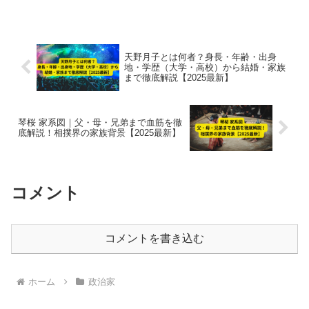
す。特に、冤罪事件や証拠捏造疑惑な
ど、検察庁の不適正な権限行使や内部の
不祥事隠蔽に関す...
天野月子とは何者？身長・年齢・出身
地・学歴（大学・高校）から結婚・家族
まで徹底解説【2025最新】
琴桜 家系図｜父・母・兄弟まで血筋を徹
底解説！相撲界の家族背景【2025最新】
コメント
コメントを書き込む
ホーム
政治家