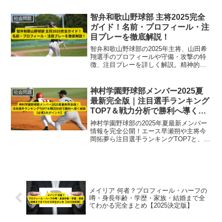
怪な動きをすることからSNSでは “ゾンビ
化” と呼ばれています。本記事では、危険
智弁和歌山野球部 主将2025完全
社会問題
薬物として乱...
ガイド！名前・プロフィール・注
目プレーを徹底解説！
智弁和歌山野球部の2025年主将、山田希
翔選手のプロフィールや守備・攻撃の特
徴、注目プレーを詳しく解説。精神的支
柱としてチームを牽引するリーダーの魅
力と夏の甲子園での活躍に迫る完全ガイ
ド。
神村学園野球部メンバー2025夏
社会問題
最新完全版｜注目選手ランキング
TOP7＆戦力分析で勝利へ導く秘
訣【必見3大ポイント】
神村学園野球部の2025年夏最新メンバー
情報を完全公開！エース早瀬朔や主将今
岡拓夢ら注目選手ランキングTOP7と、盤
石な投手陣・高い守備力を誇る攻撃陣、
科学的トレーニングによる強力な戦力分
析で勝利の秘訣を徹底解説します。
メイリア 何者？プロフィール・ハーフの
噂・身長年齢・学歴・家族・結婚まで全
てわかる完全まとめ【2025決定版】