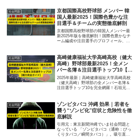
影響力まで3大ポイントで紹介します。
京都国際高校野球部 メンバー 韓
社会問題
国人最新2025！国際色豊かな注
目選手＆チームの実態徹底解剖
京都国際高校野球部の韓国人メンバー最
新2025年版を徹底解剖！国際色豊かなチ
ーム編成や注目選手のプロフィール、チ
ームへの貢献度、2025年の戦績と今後の
展望まで詳しく紹介します。
高崎健康福祉大学高崎高校（健大
社会問題
高崎）野球部最新2025！全メン
バー名簿＆注目選手トップ10【戦
力完全ガイド】
2025年最新｜高崎健康福祉大学高崎高校
（健大高崎）野球部の全メンバー名簿＆
注目選手トップ10を完全網羅！石垣元気
ら全国屈指の戦力と投打の分析、機動力
野球の強さを徹底解説。甲子園優勝候補
の実力に迫る。
ゾンビタバコ 沖縄 効果｜若者を
社会問題
襲う“ゾンビ化”症状と危険性を徹
底解説
引用元：東京新聞沖縄でいま社会問題と
なっている 「ゾンビタバコ（通称：びっ
くりタバコ／瞬間タバコ）」。吸引直後
に身体の自由を失い、路上で倒れたり奇