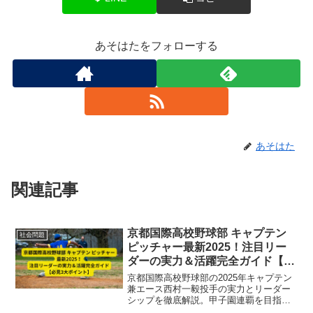
あそはたをフォローする
あそはた
関連記事
京都国際高校野球部 キャプテン
社会問題
ピッチャー最新2025！注目リー
ダーの実力＆活躍完全ガイド【必
見3大ポイント】
京都国際高校野球部の2025年キャプテン
兼エース西村一毅投手の実力とリーダー
シップを徹底解説。甲子園連覇を目指す
最新成績や精神面での成長、チームへの