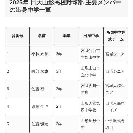
2025年 日大山形高校野球部 主要メンバー
の出身中学一覧
所属中学硬
背番号
名前
学年
出身中学
式チーム
宮城仙台市
1
小林 永和
3年
宮城シニア
立郡山中学
山形上山市
2
阿部 永成
3年
山形シニア
立北中学
宮城古川中
宮城大崎シ
3
佐藤 塁
3年
学校
ニア
山形天童第
山形東部ボ
4
遠藤 聖也
2年
四中学校
ーイズ
山形舟形中
中学軟式野
5
佐藤 颯太
3年
学
球部