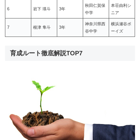
秋田仁賀保
本荘由利シ
6
岩下 瑛斗
3年
中学
ニア
神奈川県西
横浜瀬谷ボ
7
根津 隼斗
3年
谷中学
ーイズ
育成ルート徹底解説TOP7