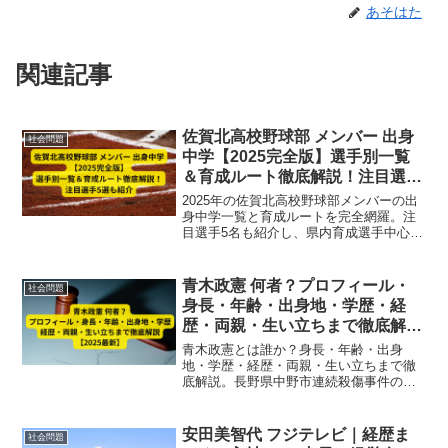
あそはた
関連記事
佐賀北高校野球部 メンバー 出身
社会問題
中学【2025完全版】選手別一覧
＆育成ルート徹底解説！注目選手
5選も紹介
2025年の佐賀北高校野球部メンバーの出
身中学一覧と育成ルートを完全網羅。注
目選手5名も紹介し、県内育成選手中心の
堅実なチーム構成と甲子園戦力を詳しく
解説します。
青木政憲 何者？プロフィール・
社会問題
身長・年齢・出身地・学歴・経
歴・両親・生い立ちまで徹底解説
【2025最新】
青木政憲とは誰か？身長・年齢・出身
地・学歴・経歴・両親・生い立ちまで徹
底解説。長野県中野市連続殺傷事件の背
景や精神状態を踏まえ、人物像を深く理
解するための最新情報をまとめました。
安田美智代 フジテレビ｜経歴ま
社会問題