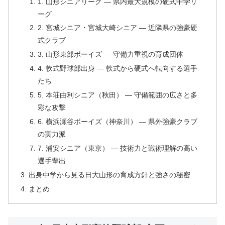
1. 山形シニアリーグ — 県内最大規模の硬式中学リ
ーグ
2. 宮城シニア・宮城大崎シニア — 近隣県の強豪硬
式クラブ
3. 山形東部ボーイズ — 守備力重視の育成団体
4. 軟式野球部出身 — 軟式から硬式へ転向する選手
たち
5. 本荘由利シニア（秋田） — 守備範囲の広さと多
彩な攻撃
6. 横浜瀬谷ボーイズ（神奈川） — 県外強豪クラブ
の実力派
7. 浦安シニア（東京） — 技術力と戦術理解の高い
選手輩出
出身中学から見る日大山形の育成方針と強さの秘密
まとめ