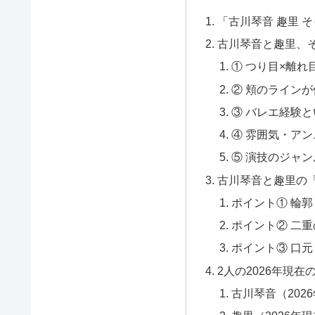
「古川琴音 趣里 
古川琴音と趣里、
① つり目×離れ
② 頬のライン
③ バレエ経験
④ 雰囲気・ア
⑤ 演技のジャ
古川琴音と趣里の
ポイント① 輪
ポイント② 二
ポイント③ 口
2人の2026年現在
古川琴音（202