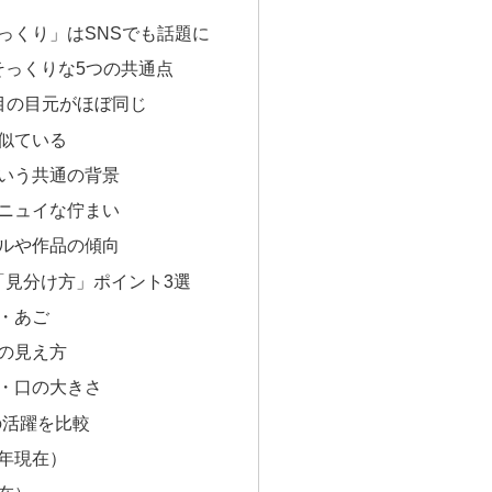
そっくり」はSNSでも話題に
そっくりな5つの共通点
目の目元がほぼ同じ
が似ている
という共通の背景
ンニュイな佇まい
ンルや作品の傾向
「見分け方」ポイント3選
郭・あご
重の見え方
元・口の大きさ
の活躍を比較
6年現在）