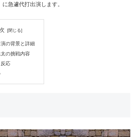
ers!!」に急遽代打出演します。
次
出演の背景と詳細
元太の挑戦内容
ン反応
め