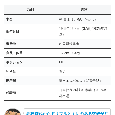
項目
内容
本名
乾 貴士（いぬい たかし）
1988年6月2日（37歳／2025年時
生年月日
点）
出身地
静岡県焼津市
身長・体重
169cm・63kg
ポジション
MF
利き足
右足
現所属
清水エスパルス（背番号33）
日本代表 36試合6得点（2018W
代表歴
杯出場）
高校時代からドリブルとキレのある突破が注