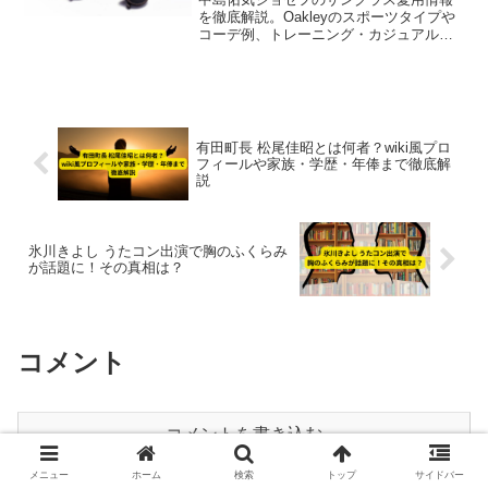
を徹底解説。Oakleyのスポーツタイプや
コーデ例、トレーニング・カジュアル・
イベントなど着用シーン5選を2025年最新
情報で紹介。
有田町長 松尾佳昭とは何者？wiki風プロ
フィールや家族・学歴・年俸まで徹底解
説
氷川きよし うたコン出演で胸のふくらみ
が話題に！その真相は？
コメント
コメントを書き込む
メニュー
ホーム
検索
トップ
サイドバー