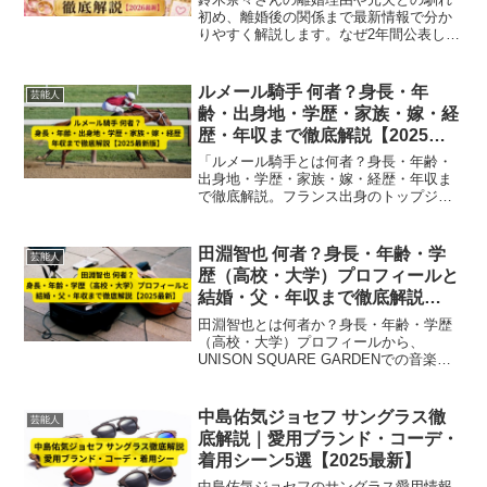
初め、離婚後の関係まで最新情報で分か
りやすく解説します。なぜ2年間公表しな
かったのかも詳しくご紹介!
ルメール騎手 何者？身長・年
芸能人
齢・出身地・学歴・家族・嫁・経
歴・年収まで徹底解説【2025最
新版】
「ルメール騎手とは何者？身長・年齢・
出身地・学歴・家族・嫁・経歴・年収ま
で徹底解説。フランス出身のトップジョ
ッキー、クリストフ・ルメールの日本で
の活躍やG1勝利実績、プライベート情報
を2025年最新版で紹介。」
田淵智也 何者？身長・年齢・学
芸能人
歴（高校・大学）プロフィールと
結婚・父・年収まで徹底解説
【2025最新】
田淵智也とは何者か？身長・年齢・学歴
（高校・大学）プロフィールから、
UNISON SQUARE GARDENでの音楽活
動、結婚・父・年収まで徹底解説。プロ
デューサーとしての活動や2025年ソロカ
バーアルバム最新情報も紹介【40歳・多
中島佑気ジョセフ サングラス徹
芸能人
彩な才能の全貌】
底解説｜愛用ブランド・コーデ・
着用シーン5選【2025最新】
中島佑気ジョセフのサングラス愛用情報