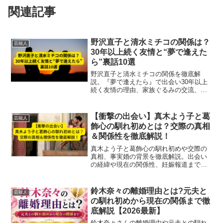
関連記事
野沢直子と清水ミチコの関係は？
芸能人
30年以上続く友情と“夢で逢えた
ら”裏話10選
野沢直子と清水ミチコの関係を徹底解
説。『夢で逢えたら』で出会い30年以上
続く友情の理由、家族ぐるみの交流、裏
話10選、不仲説の真相をわかりやすく紹
介します。
【衝撃の出会い】真木よう子と葛
芸能人
飾心の馴れ初めとは？交際の真相
＆関係性を徹底解説！
真木よう子と葛飾心の馴れ初めや交際の
真相、事実婚の背景を徹底解説。出会い
の経緯や現在の関係性、妊娠報道まで網
羅！
鈴木奈々の離婚理由とは?元夫と
芸能人
の馴れ初めから現在の関係まで徹
底解説【2026最新】
鈴木奈々さんの離婚理由や元夫との馴れ