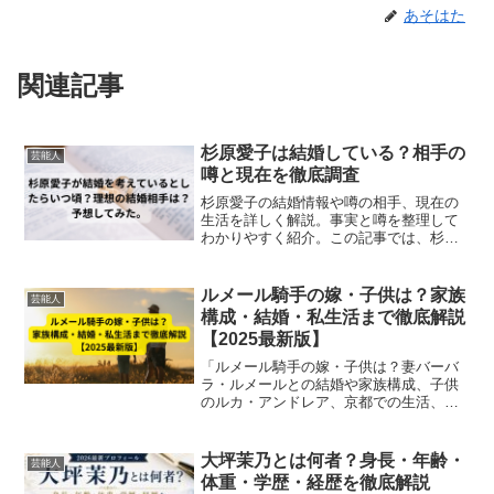
あそはた
関連記事
杉原愛子は結婚している？相手の
芸能人
噂と現在を徹底調査
杉原愛子の結婚情報や噂の相手、現在の
生活を詳しく解説。事実と噂を整理して
わかりやすく紹介。この記事では、杉原
愛子さんのこれまでに発言やコメントの
情報から、勝手に予想をしてみました。
ルメール騎手の嫁・子供は？家族
芸能人
構成・結婚・私生活まで徹底解説
【2025最新版】
「ルメール騎手の嫁・子供は？妻バーバ
ラ・ルメールとの結婚や家族構成、子供
のルカ・アンドレア、京都での生活、私
生活まで2025年最新版で徹底解説。トッ
プジョッキーの家庭事情と人物像が丸わ
かり。」
大坪茉乃とは何者？身長・年齢・
芸能人
体重・学歴・経歴を徹底解説