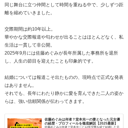
同じ舞台に立つ仲間として時間を重ねる中で、少しずつ距
離を縮めていきました。
交際期間は約10年以上。
華やかな交際報道や匂わせが出ることはほとんどなく、私
生活は一貫して非公開。
2025年9月には佐藤めぐみが長年所属した事務所を退所
し、人生の節目を迎えたことも印象的です。
結婚については報道こそ出たものの、現時点で正式な発表
はありません。
それでも、長年にわたり静かに愛を育んできた二人の姿か
らは、強い信頼関係が伝わってきます。
佐藤めぐみは何者？堂本光一の妻となった元女優
の経歴・プロフィールを徹底解説【2025最新】
佐藤めぐみは何者？堂本光一と12年交際を経て結婚した元