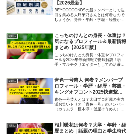
【2026最新】
BEYOOOOONDSの新メンバーとして注
目を集める大坪茉乃さんとは何者なので
しょうか。身長・年齢・学歴・経歴か
ら、ハロプロ研修生時代の活躍や歌唱賞
受賞、加入までの道のりをわかりやすく
紹介します。
こっちのけんとの身長・体重は？
芸能人
気になるプロフィール＆最新情報
まとめ【2025年版】
こっちのけんとの身長・体重やプロフィ
ールを2025年最新情報で徹底解説！歌
手・マルチクリエイターとしての活躍、
家族、年齢、結婚など気になる情報をわ
かりやすくまとめました。
青色一号芸人 何者？メンバープ
芸能人
ロフィール・学歴・経歴・芸風・
キングオブコント2025快進撃ま
で徹底解説【太田プロ最新】
青色一号芸人とは？太田プロ所属の実力
派お笑いトリオ「青色一号」のメンバー
（カミムラ・榎本淳・仮屋そうめん）の
プロフィール、学歴、経歴、芸風、キン
グオブコント2025での快進撃を徹底解
説。テレビ出演や活動歴も紹介。
相川暖花は何者？大学・年齢・経
芸能人
歴まとめ｜話題の理由と学生時代