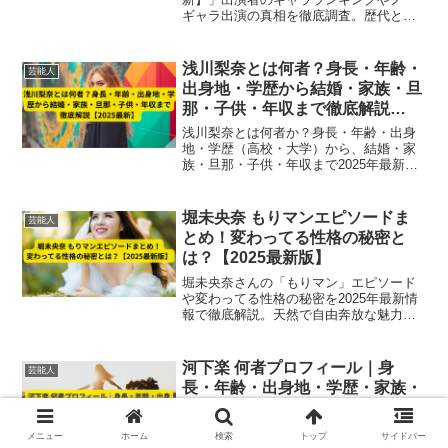
ギャラ出演の真相を徹底調査。歴代との
比較や噂の裏側もわかりやすく解説！
浅川梨奈とは何者？身長・年齢・
芸能人
出身地・学歴から結婚・家族・旦
那・子供・年収まで徹底解説
【2025最新】
浅川梨奈とは何者か？身長・年齢・出身
地・学歴（高校・大学）から、結婚・家
族・旦那・子供・年収まで2025年最新情
報を徹底解説。女優・元SUPER☆GiRLS
の魅力と現在の活動を詳しく紹介しま
す。
堀未央奈 もりマンエピソードま
芸能人
とめ！変わってる性格の秘密と
は？【2025最新版】
堀未央奈さんの「もりマン」エピソード
や変わってる性格の秘密を2025年最新情
報で徹底解説。天然で自由奔放な魅力や
ファンに愛される理由、女優としての活
躍までまとめています。
河下楽 何者プロフィール｜身
芸能人
長・年齢・出身地・学歴・家族・
彼女・現在まで徹底解説【2025
最新】
河下楽は何者？関西ジャニーズJr.・
メニュー
ホーム
検索
トップ
サイドバー
AmBitiousの河下楽について、身長・年