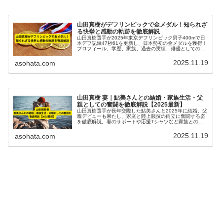
山田真樹がデフリンピックで金メダル！知られざ
る快挙と感動の軌跡を徹底解説
山田真樹選手が2025年東京デフリンピック男子400mで日
本デフ記録47秒61を更新し、日本勢初の金メダルを獲得！
プロフィール、学歴、家族、過去の実績、俳優としての二
刀流の活動まで徹底解説。聴覚障害を乗り越えた感動の軌
跡を最新情報で詳しく紹介。
2025.11.19
asohata.com
山田真樹 妻｜鮎美さんとの結婚・家族生活・父
親としての奮闘を徹底解説【2025最新】
山田真樹選手が長年交際した鮎美さんと2025年に結婚。父
親デビューも果たし、家庭と陸上競技の両立に奮闘する姿
を徹底解説。妻のサポートや応援Tシャツなど家族とのエ
ピソードも紹介し、パパアスリートとしての素顔に迫る最
新情報。
2025.11.19
asohata.com