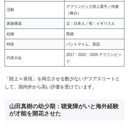
デフリンピック陸上選手／俳優
活動
（舞台）
家族構成
父：日本人／母：イギリス人
結婚
既婚
特技
パントマイム、英語
2017・2022・2025 デフリンピッ
代表大会
ク
「陸上 × 表現」を両立させる数少ないデフアスリートと
して、国内外から高い評価を受けています。
山田真樹の幼少期：聴覚障がいと海外経験
が才能を開花させた