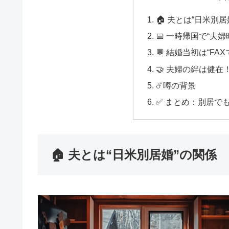
🏠 夫とは“日米別居
📅 一時帰国で“夫
💬 結婚当初は“F
🤝 夫婦の絆は健
☄️噂の背景
✅ まとめ：別居で
🏠 夫とは“日米別居婚”の関係