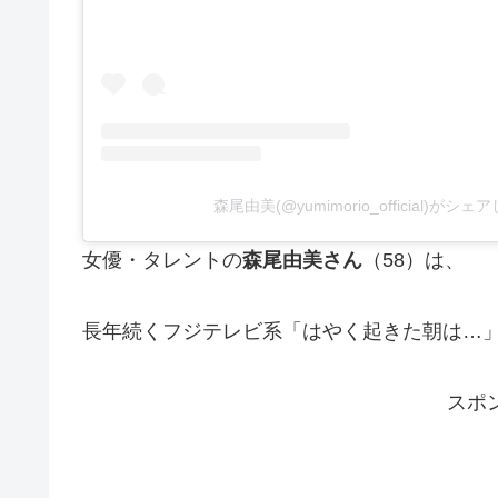
森尾由美(@yumimorio_official)がシ
女優・タレントの
森尾由美さん
（58）は、
長年続くフジテレビ系「はやく起きた朝は…
スポ