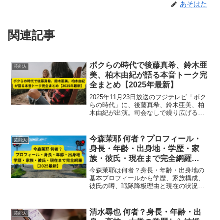
あそはた
関連記事
ボクらの時代で後藤真希、鈴木亜
芸能人
美、柏木由紀が語る本音トーク完
全まとめ【2025年最新】
2025年11月23日放送のフジテレビ「ボク
らの時代」に、後藤真希、鈴木亜美、柏
木由紀が出演。司会なしで繰り広げる赤
裸々本音トークを完全まとめ。デビュー
秘話、プロデューサーとの関わり、家
族・恋愛・仕事観など、新旧アイドル3人
今森茉耶 何者？プロフィール・
芸能人
のリアルな姿を詳しく解説。
身長・年齢・出身地・学歴・家
族・彼氏・現在まで完全網羅
【2025最新】
今森茉耶は何者？身長・年齢・出身地の
基本プロフィールから学歴、家族構成、
彼氏の噂、戦隊降板理由と現在の状況ま
で、2025年最新情報を徹底解説。
清水尋也 何者？身長・年齢・出
芸能人