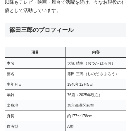
以降もテレビ・映画・舞台で活躍を続け、今なお現役の俳
優として活動しています。
篠田三郎のプロフィール
項目
内容
本名
大塚 晴生（おつか はるお）
芸名
篠田 三郎（しのだ さぶろう）
生年月日
1948年12月5日
年齢
76歳（2025年現在）
出身地
東京都港区麻布
身長
約177〜178cm
血液型
A型