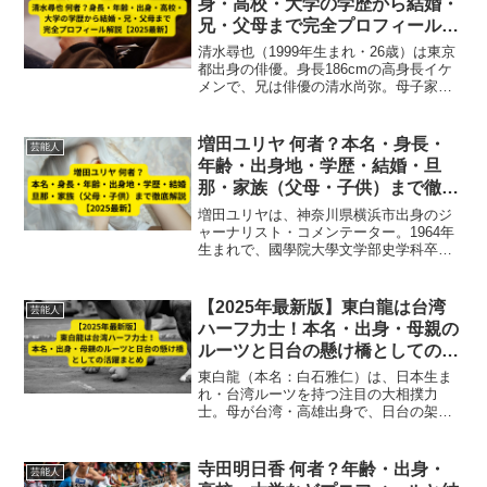
身・高校・大学の学歴から結婚・
兄・父母まで完全プロフィール解
説【2025最新】
清水尋也（1999年生まれ・26歳）は東京
都出身の俳優。身長186cmの高身長イケ
メンで、兄は俳優の清水尚弥。母子家庭
で育ち、学歴・家族・結婚情報まで最新
解説【2025年版】。
増田ユリヤ 何者？本名・身長・
芸能人
年齢・出身地・学歴・結婚・旦
那・家族（父母・子供）まで徹底
解説【2025最新】
増田ユリヤは、神奈川県横浜市出身のジ
ャーナリスト・コメンテーター。1964年
生まれで、國學院大學文学部史学科卒。
高校非常勤講師やNHKリポーターを経て
メディアで活躍中。正教会信者で洗礼名
「ユリヤ」を使用。結婚や家族背景まで
【2025年最新版】東白龍は台湾
芸能人
徹底解説【2025最新】
ハーフ力士！本名・出身・母親の
ルーツと日台の懸け橋としての活
躍まとめ
東白龍（本名：白石雅仁）は、日本生ま
れ・台湾ルーツを持つ注目の大相撲力
士。母が台湾・高雄出身で、日台の架け
橋としても活躍。経歴・四股名の由来・
相撲界での成績とともに、文化的役割も
徹底解説！
寺田明日香 何者？年齢・出身・
芸能人