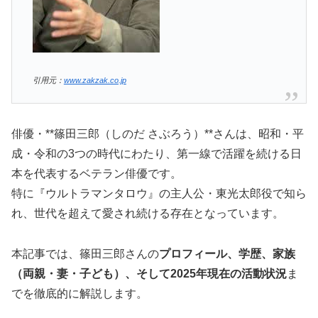
引用元：
www.zakzak.co.jp
俳優・**篠田三郎（しのだ さぶろう）**さんは、昭和・平
成・令和の3つの時代にわたり、第一線で活躍を続ける日
本を代表するベテラン俳優です。
特に『ウルトラマンタロウ』の主人公・東光太郎役で知ら
れ、世代を超えて愛され続ける存在となっています。
本記事では、篠田三郎さんの
プロフィール、学歴、家族
（両親・妻・子ども）、そして2025年現在の活動状況
ま
でを徹底的に解説します。