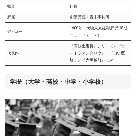
職業
俳優
所属
劇団民藝・青山事務所
1966年（大映東京撮影所 第18期
デビュー
ニューフェース）
『高校生番長』シリーズ／『ウ
代表作
ルトラマンタロウ』／『白い巨
塔』／『大岡越前』ほか
学歴（大学・高校・中学・小学校）