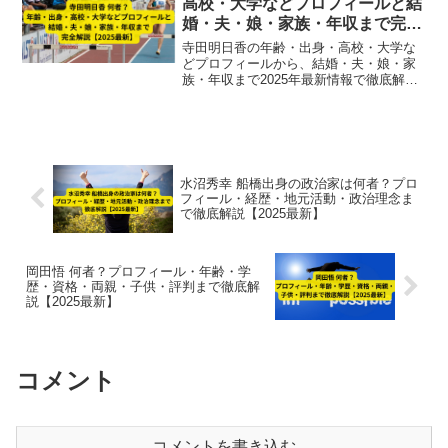
高校・大学などプロフィールと結
婚・夫・娘・家族・年収まで完全
解説【2025最新】
寺田明日香の年齢・出身・高校・大学な
どプロフィールから、結婚・夫・娘・家
族・年収まで2025年最新情報で徹底解
説。陸上100mハードル元日本記録保持者
で東京五輪出場のトップアスリートの人
物像と活動を紹介。
水沼秀幸 船橋出身の政治家は何者？プロ
フィール・経歴・地元活動・政治理念ま
で徹底解説【2025最新】
岡田悟 何者？プロフィール・年齢・学
歴・資格・両親・子供・評判まで徹底解
説【2025最新】
コメント
コメントを書き込む