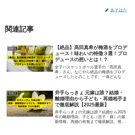
あそはた
関連記事
【絶品】髙田真希が梅酒をプロデ
芸能人
ュース！味わいの特徴３選！プロ
デュースの想いとは！？
女子バスケットボール選手の「髙田真
希」さん。なにやら絶品の梅酒をプロデ
ュースしたとのことです。一体どんな味
わいの梅酒なのでしょうか。この記事で
は、髙田真希さんがプロデュースした梅
酒について、「味わいの特徴」と「プロ
井手らっきょ 元嫁は誰？結婚・
芸能人
デュースした想い」などを解説します。
離婚理由から子ども・再婚相手ま
で徹底解説【2025最新】
井手らっきょの元嫁は誰？結婚から2025
年の離婚理由、子ども（息子・娘）の最
新情報、再婚の有無まで徹底解説。熊本
での独身生活や事業展開も紹介。