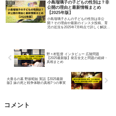
小島瑠璃子の子どもの性別は？非
芸能人
公開の理由と最新情報まとめ
【2025年版】
小島瑠璃子さんの子どもの性別は非公
開？その理由や最新のインスタ投稿、育
児の近況を2025年7月時点で詳しく解説。
母としての想いと世間の関心にどう向き
合っているのかも整理します。
野々村監督 インタビュー 広陵問題
【2025最新版】発言全文と問題の経緯・
真相まとめ
火垂るの墓 野坂昭如 実話【2025最新
版】妹の死と戦争体験の真相7つの事実
コメント