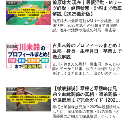
前原雄大 現在｜最新活動・Mリー
芸能人
グ経歴・健康状態・訃報まで徹底
解説【2025最新版】
前原雄大の最新活動やMリーグ経歴、健
康状態、2025年10月の訃報まで徹底解
説。晩年の活動や最後の対局、麻雀界で
の功績を総まとめ。
古川未鈴のプロフィールまとめ！
芸能人
旦那・身長・生年月日・卒業まで
徹底解説
古川未鈴さんの旦那・麻生周一さんとの
馴れ初めから結婚、現在の夫婦生活まで
を詳しくまとめました。出会いのきっか
けや第1子誕生、仲良しエピソードまで、
ふたりの素敵な関係がよくわかります。
【徹底解説】琴桜と琴勝峰は兄
芸能人
弟？血縁関係の真相・師弟関係・
所属部屋まで完全ガイド【2025
年最新】
琴桜と琴勝峰は兄弟？2025年最新情報を
もとに、血縁関係の有無・師弟関係・所
属部屋の詳細まで徹底解説。そっくりな
理由や真の関係性が明らかに！