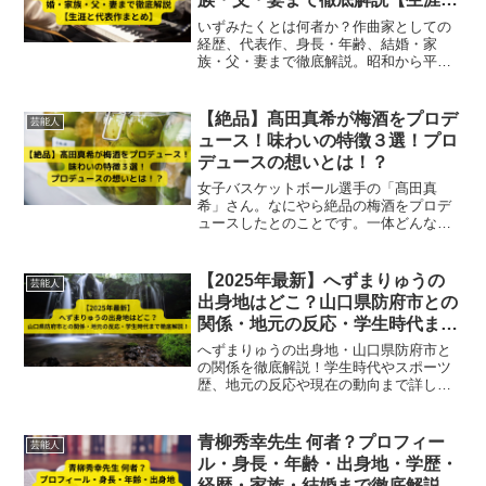
代表作まとめ】
いずみたくとは何者か？作曲家としての
経歴、代表作、身長・年齢、結婚・家
族・父・妻まで徹底解説。昭和から平成
にかけて日本の音楽界に残した名曲と生
涯をまとめた2025年最新版。
【絶品】髙田真希が梅酒をプロデ
芸能人
ュース！味わいの特徴３選！プロ
デュースの想いとは！？
女子バスケットボール選手の「髙田真
希」さん。なにやら絶品の梅酒をプロデ
ュースしたとのことです。一体どんな味
わいの梅酒なのでしょうか。この記事で
は、髙田真希さんがプロデュースした梅
酒について、「味わいの特徴」と「プロ
【2025年最新】へずまりゅうの
芸能人
デュースした想い」などを解説します。
出身地はどこ？山口県防府市との
関係・地元の反応・学生時代まで
徹底解説！
へずまりゅうの出身地・山口県防府市と
の関係を徹底解説！学生時代やスポーツ
歴、地元の反応や現在の動向まで詳しく
紹介。
青柳秀幸先生 何者？プロフィー
芸能人
ル・身長・年齢・出身地・学歴・
経歴・家族・結婚まで徹底解説