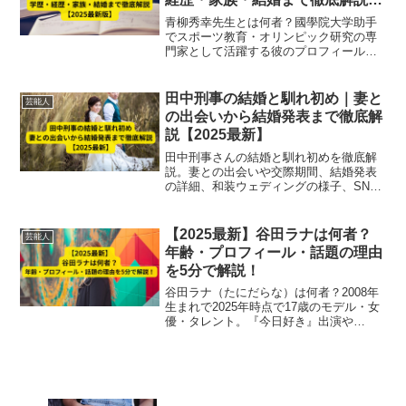
【2025最新版】
青柳秀幸先生とは何者？國學院大学助手
でスポーツ教育・オリンピック研究の専
門家として活躍する彼のプロフィール、
学歴、経歴、研究活動、そして家族や結
婚の情報まで、2025年最新情報を徹底解
説します。教育・研究分野での功績も紹
田中刑事の結婚と馴れ初め｜妻と
芸能人
介。
の出会いから結婚発表まで徹底解
説【2025最新】
田中刑事さんの結婚と馴れ初めを徹底解
説。妻との出会いや交際期間、結婚発表
の詳細、和装ウェディングの様子、SNS
での反響、引退後の活動まで2025年最新
情報で紹介します。
【2025最新】谷田ラナは何者？
芸能人
年齢・プロフィール・話題の理由
を5分で解説！
谷田ラナ（たにだらな）は何者？2008年
生まれで2025年時点で17歳のモデル・女
優・タレント。『今日好き』出演や
Popteen専属モデル、SNSでの話題ぶり
を含めてプロフィールや人気の理由を徹
底解説！