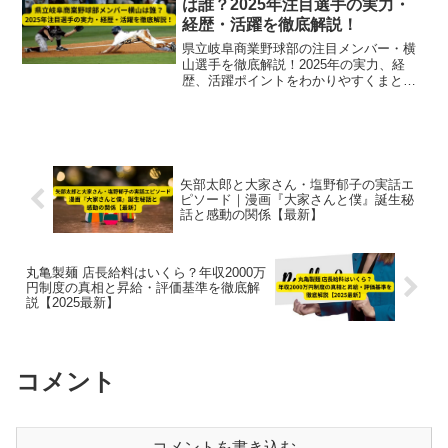
は誰？2025年注目選手の実力・
経歴・活躍を徹底解説！
県立岐阜商業野球部の注目メンバー・横
山選手を徹底解説！2025年の実力、経
歴、活躍ポイントをわかりやすくまとめ
ました。甲子園での活躍に期待が高まる
選手像を紹介します。
矢部太郎と大家さん・塩野郁子の実話エ
ピソード｜漫画『大家さんと僕』誕生秘
話と感動の関係【最新】
丸亀製麺 店長給料はいくら？年収2000万
円制度の真相と昇給・評価基準を徹底解
説【2025最新】
コメント
コメントを書き込む