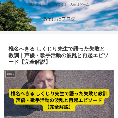
遊ぶように、はたらこう！ 人生はゲーム
あそはたブログ
椎名へきる しくじり先生で語った失敗と
教訓｜声優・歌手活動の波乱と再起エピソ
ード【完全解説】
芸能人