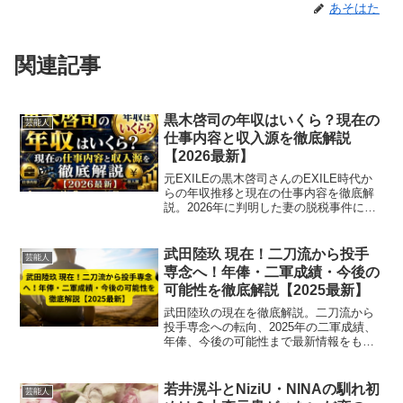
あそはた
関連記事
黒木啓司の年収はいくら？現在の
芸能人
仕事内容と収入源を徹底解説
【2026最新】
元EXILEの黒木啓司さんのEXILE時代か
らの年収推移と現在の仕事内容を徹底解
説。2026年に判明した妻の脱税事件によ
る借金や生活の変化まで詳しくご紹介し
ます。
武田陸玖 現在！二刀流から投手
芸能人
専念へ！年俸・二軍成績・今後の
可能性を徹底解説【2025最新】
武田陸玖の現在を徹底解説。二刀流から
投手専念への転向、2025年の二軍成績、
年俸、今後の可能性まで最新情報をもと
に紹介します。
若井滉斗とNiziU・NINAの馴れ初
芸能人