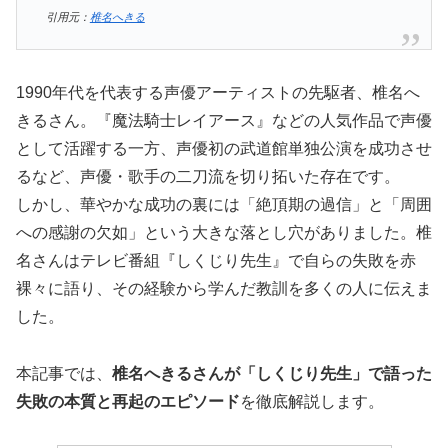
引用元：
椎名へきる
1990年代を代表する声優アーティストの先駆者、椎名へ
きるさん。『魔法騎士レイアース』などの人気作品で声優
として活躍する一方、声優初の武道館単独公演を成功させ
るなど、声優・歌手の二刀流を切り拓いた存在です。
しかし、華やかな成功の裏には「絶頂期の過信」と「周囲
への感謝の欠如」という大きな落とし穴がありました。椎
名さんはテレビ番組『しくじり先生』で自らの失敗を赤
裸々に語り、その経験から学んだ教訓を多くの人に伝えま
した。
本記事では、
椎名へきるさんが「しくじり先生」で語った
失敗の本質と再起のエピソード
を徹底解説します。