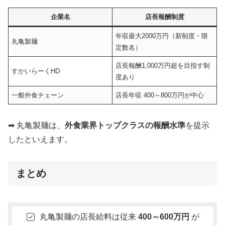
企業名
店長報酬制度
年収最大2000万円（新制度・限
丸亀製麺
定数名）
店長報酬1,000万円超を目指す制
すかいらーくHD
度あり
一般外食チェーン
店長年収 400～800万円が中心
➡︎ 丸亀製麺は、
外食業界トップクラスの報酬水準
を提示
したといえます。
まとめ
丸亀製麺の店長給料は従来
400～600万円
が