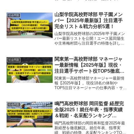
まで詳しく紹介し、彼女の演技力や存在
感をまとめています。
山梨学院高校野球部 甲子園メン
社会問題
バー【2025年最新版】注目選手
完全リスト＆戦力分析5選！
山梨学院高校野球部の2025年甲子園メン
バー最新リストを公開！エース菰田陽生
や主将梅村団ら注目選手の特徴を詳しく
解説。投打のバランスや守備力、精神力
など戦力分析5選も網羅し、全国屈指の強
豪チームの秘密に迫ります。
関東第一高校野球部 マネージャ
社会問題
ー最新情報【2025年版】現役・
注目選手サポート役TOP5徹底解
説
関東第一高校野球部マネージャー最新情
報【2025年版】。現役18名の体制や
TOP5注目マネージャーの仕事内容・サポ
ート役割、チームへの影響を徹底解説。
強豪校の裏側を支える縁の下の力持ちの
活躍を紹介。
鳴門高校野球部 岡田監督 経歴完
社会問題
全版2025！就任年表・指導実績
＆戦術・名采配ランキング
TOP5【徹底解説】
鳴門高校野球部の岡田将和監督2025年最
新経歴を徹底解説。就任年表、指導実
績、戦術の特徴、名采配ランキングTOP5