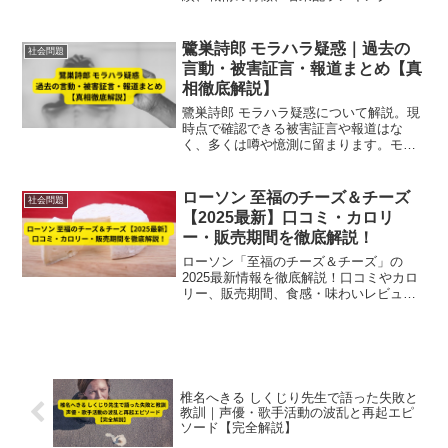
まで網羅。短期間で甲子園出場に導いた
手腕も紹介。
鷺巣詩郎 モラハラ疑惑｜過去の
社会問題
言動・被害証言・報道まとめ【真
相徹底解説】
鷺巣詩郎 モラハラ疑惑について解説。現
時点で確認できる被害証言や報道はな
く、多くは噂や憶測に留まります。モラ
ハラの一般的な特徴や過去の言動の現状
をまとめ、真相の現状を徹底解説しま
す。
ローソン 至福のチーズ＆チーズ
社会問題
【2025最新】口コミ・カロリ
ー・販売期間を徹底解説！
ローソン「至福のチーズ＆チーズ」の
2025最新情報を徹底解説！口コミやカロ
リー、販売期間、食感・味わいレビュ
ー、関連商品情報まで詳しく紹介。秋の
おやつに最適な人気菓子パンです。
椎名へきる しくじり先生で語った失敗と
教訓｜声優・歌手活動の波乱と再起エピ
ソード【完全解説】