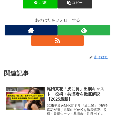
LINE
コピー
あそはたをフォローする
あそはた
関連記事
尾碕真花「虎に翼」出演キャス
社会問題
ト・役柄・共演者を徹底解説
【2025最新】
2025年放送NHK朝ドラ『虎に翼』で尾碕
真花が演じる星のどか役を徹底解説。役
柄・登場シーン・共演者・注目ポイント