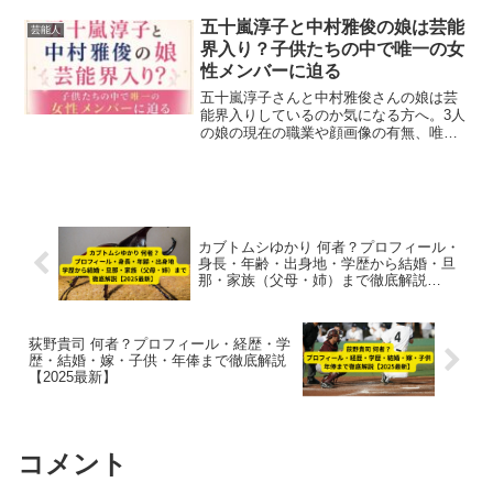
情報を詳しくまとめました。
五十嵐淳子と中村雅俊の娘は芸能
芸能人
界入り？子供たちの中で唯一の女
性メンバーに迫る
五十嵐淳子さんと中村雅俊さんの娘は芸
能界入りしているのか気になる方へ。3人
の娘の現在の職業や顔画像の有無、唯一
芸能界で活躍する中村里砂さんの活動ま
で、わかりやすくまとめています。
カブトムシゆかり 何者？プロフィール・
身長・年齢・出身地・学歴から結婚・旦
那・家族（父母・姉）まで徹底解説
【2025最新】
荻野貴司 何者？プロフィール・経歴・学
歴・結婚・嫁・子供・年俸まで徹底解説
【2025最新】
コメント