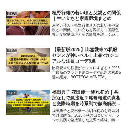
2025年最新情報で徹底解説。晩年を支え
合う夫婦の姿にも注目。
植野行雄の若い頃と父親との関係
芸能人
｜生い立ちと家庭環境まとめ
お笑い芸人・植野行雄さんの若い頃や父
親との関係、生い立ちを深掘り！国際色
豊かな家庭環境とその影響を詳しく紹介
します。
【最新版2025】比嘉愛未の私服
芸能人
センスが神レベル！上品×カジュ
アルな注目コーデ5選
比嘉愛未の私服がオシャレすぎる！2025
年最新のブランド別コーデや話題の衣装5
選を紹介。BOTTEGA VENETA、
LOEWEなどのアイテムも多数。上品×カ
ジュアルの最強コーデを徹底解説！
福田典子 花田優一 馴れ初め｜共
芸能人
演なしで急接近？略奪報道の真相
と交際時期を時系列で徹底解説
【2025最新】
福田典子と花田優一の馴れ初めを時系列
で徹底解説。2023年秋の出会いから、ラ
ジオ共演で急接近した交際の経緯、離婚
成立との関係、略奪報道の真相まで最新