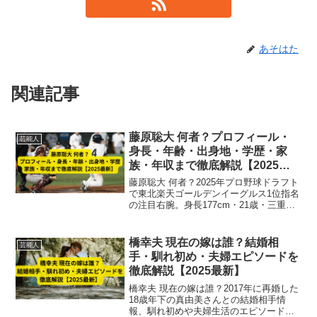
あそはた
関連記事
藤原聡大 何者？プロフィール・
芸能人
身長・年齢・出身地・学歴・家
族・年収まで徹底解説【2025最
新】
藤原聡大 何者？2025年プロ野球ドラフト
で東北楽天ゴールデンイーグルス1位指名
の注目右腕。身長177cm・21歳・三重県
伊賀市出身のプロフィール、学歴（玉滝
小～花園大学）、家族構成、最速
156km/hの直球、主な実績、推定年収ま
橋幸夫 現在の嫁は誰？結婚相
芸能人
で徹底解説。プロ野球ファン必見の情報
手・馴れ初め・夫婦エピソードを
満載！
徹底解説【2025最新】
橋幸夫 現在の嫁は誰？2017年に再婚した
18歳年下の真由美さんとの結婚相手情
報、馴れ初めや夫婦生活のエピソードを