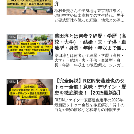
介
稲村亜美さんの出身地は東京都江東区。
砂町中学や日出高校での学生時代、男子
と硬式野球を戦った経験、地元との深い
絆など、“神スイング”誕生のルーツを紹介
します。
柴田淳とは何者？経歴・学歴（高
芸能人
校・大学）・結婚・夫・子供・血
液型・身長・年齢・年収まで徹底
解説【2025最新】
柴田淳とは何者か？経歴・学歴（高校・
大学）・結婚・夫・子供・血液型・身
長・年齢・年収まで徹底解説。シンガー
ソングライター・ラジオパーソナリティ
としての活動や救急救命士資格取得など
2025年最新情報を網羅
【完全解説】RIZIN安藤達也のタ
芸能人
トゥー全貌！意味・デザイン・歴
史を徹底調査！【2025最新版】
RIZINファイター安藤達也選手の2025年
最新版タトゥー全貌を徹底解説！背中の
白竜や腕の麒麟など和彫りの神獣モチー
フの意味・デザイン・歴史、施術背景や
ファンの反応まで詳しく紹介します。