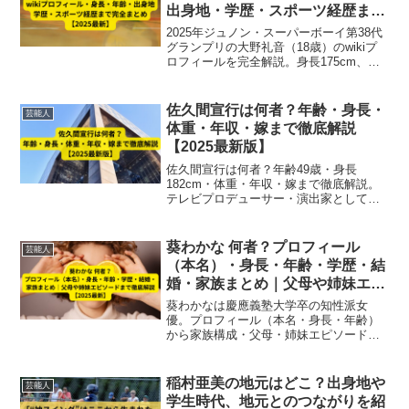
出身地・学歴・スポーツ経歴まで
完全まとめ【2025最新】
2025年ジュノン・スーパーボーイ第38代
グランプリの大野礼音（18歳）のwikiプ
ロフィールを完全解説。身長175cm、出
身地東京都、学歴・高校3年生、バレーボ
ール全国3位のスポーツ経歴、将来の夢や
俳優活動まで詳しくまとめています。
佐久間宣行は何者？年齢・身長・
芸能人
体重・年収・嫁まで徹底解説
【2025最新版】
佐久間宣行は何者？年齢49歳・身長
182cm・体重・年収・嫁まで徹底解説。
テレビプロデューサー・演出家としての
経歴やYouTube活動、家族エピソードも
2025年最新情報で紹介。
葵わかな 何者？プロフィール
芸能人
（本名）・身長・年齢・学歴・結
婚・家族まとめ｜父母や姉妹エピ
ソードまで徹底解説【2025最
葵わかなは慶應義塾大学卒の知性派女
新】
優。プロフィール（本名・身長・年齢）
から家族構成・父母・姉妹エピソード、
結婚や恋愛情報まで最新情報を徹底解説
【2025年版】。
稲村亜美の地元はどこ？出身地や
芸能人
学生時代、地元とのつながりを紹