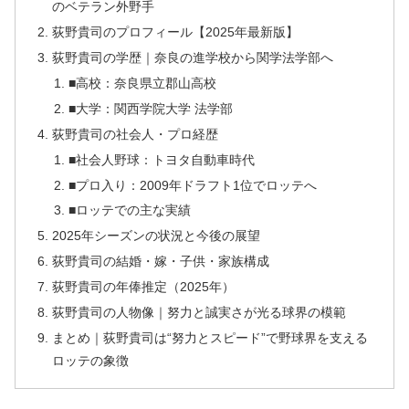
のベテラン外野手
荻野貴司のプロフィール【2025年最新版】
荻野貴司の学歴｜奈良の進学校から関学法学部へ
■高校：奈良県立郡山高校
■大学：関西学院大学 法学部
荻野貴司の社会人・プロ経歴
■社会人野球：トヨタ自動車時代
■プロ入り：2009年ドラフト1位でロッテへ
■ロッテでの主な実績
2025年シーズンの状況と今後の展望
荻野貴司の結婚・嫁・子供・家族構成
荻野貴司の年俸推定（2025年）
荻野貴司の人物像｜努力と誠実さが光る球界の模範
まとめ｜荻野貴司は“努力とスピード”で野球界を支える
ロッテの象徴