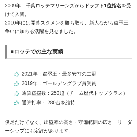
2009年、千葉ロッテマリーンズから
ドラフト1位指名
を受
けて入団。
2010年には開幕スタメンを勝ち取り、新人ながら盗塁王
争いに加わる活躍を見せました。
■ロッテでの主な実績
2021年：盗塁王・最多安打の二冠
2019年：ゴールデングラブ賞受賞
通算盗塁数：250超（チーム歴代トップクラス）
通算打率：.280台を維持
俊足だけでなく、出塁率の高さ・守備範囲の広さ・リーダ
ーシップにも定評があります。