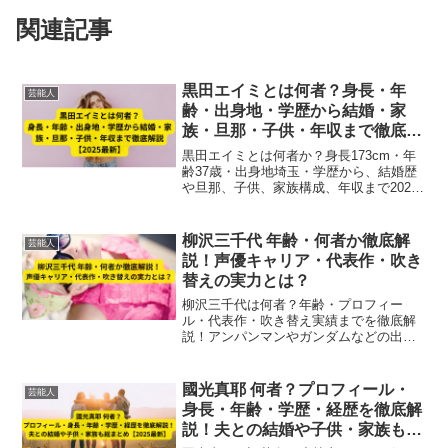
関連記事
黒田エイミとは何者？身長・年
芸能人
齢・出身地・学歴から結婚・家
族・旦那・子供・年収まで徹底解
説【2025最新】
黒田エイミとは何者か？身長173cm・年
齢37歳・出身地埼玉・学歴から、結婚歴
や旦那、子供、家族構成、年収まで2025
年最新情報を徹底解説。モデル・タレン
トとしての活躍と私生活を網羅。
柳沢三千代 年齢・何者か徹底解
芸能人
説！声優キャリア・代表作・吹き
替えの実力とは？
柳沢三千代は何者？年齢・プロフィー
ル・代表作・吹き替え実績までを徹底解
説！アンパンマンやガンダムなどの出演
歴、ナレーターとしての魅力も網羅
【2025年最新】。
國光真耶 何者？プロフィール・
芸能人
身長・年齢・学歴・経歴を徹底解
説！夫との結婚や子供・家族も総