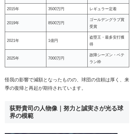
2015年
3500万円
レギュラー定着
ゴールデングラブ賞
2019年
8500万円
受賞
盗塁王・最多安打獲
2021年
1億円
得
故障シーズン・ベテ
2025年
7000万円
ラン枠
怪我の影響で減額となったものの、球団の信頼は厚く、来
季の復帰と再起が期待されています。
荻野貴司の人物像｜努力と誠実さが光る球
界の模範