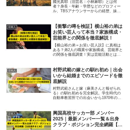
まとめ【2025最新】
國光真耶（旧芸名：小林麻耶）とは何
者？身長・年齢・学歴などのプロフィー
ル、TBSアナウンサーからの経歴、妹・
小林麻央との家族、夫・國光吟との結婚
や離婚・再婚、子供の有無まで2025年最
新情報で徹底解説。今の活動も総まと
【衝撃の噂を検証】横山裕の弟は
芸能人
め。
お笑い芸人って本当？家族構成・
芸能界との関係を徹底解説！
【横山裕の弟＝お笑い芸人説】に真相は
ある？弟2人の職業や家族構成、芸能界と
の関係を徹底調査！実は芸能活動とは無
関係だった？ファン必見の情報をわかり
やすく解説！
村野武範の嫁との馴れ初め｜出会
芸能人
いから結婚までのエピソードを徹
底解説
村野武範さんと嫁（麻美さんと報ぜられ
る）の馴れ初めを完全解説。学生時代の
自動車教習所での出会いから1970年の結
婚、そして中咽頭がんを支え抜いた妻の
献身と夫婦の絆を、最新情報を交えて深
掘りします。
興国高校サッカー部 メンバー
芸能人
2025｜最新メンバー一覧＆出身
クラブ・ポジション完全網羅【注