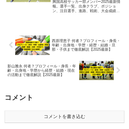
目選手まとめ】
興国高校サッカー部メンバー2025最新情
報。選手一覧、出身クラブ、ポジショ
ン、注目選手、進路、戦術、大会成績ま
で完全網羅。Jリーグ輩出の強豪、興国高
校の2025チームを徹底分析【随時更
新】。
西原理恵子 何者？プロフィール・身長・
年齢・出身地・学歴・経歴・結婚・旦
那・子供まで徹底解説【2025最新】
影山雅永 何者？プロフィール・身長・年
齢・出身地・学歴から経歴・結婚・現在
の活動まで徹底解説【2025最新】
コメント
コメントを書き込む