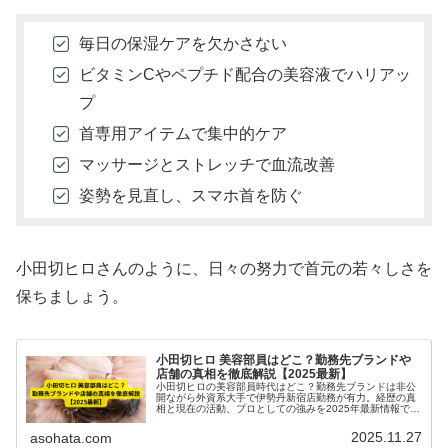
毎日の保湿ケアを欠かさない
ビタミンCやペプチド配合の美容液でハリアッ
プ
首専用アイテムで集中的ケア
マッサージとストレッチで血流改善
姿勢を見直し、スマホ首を防ぐ
小田切ヒロさんのように、日々の努力で首元の若々しさを
保ちましょう。
小田切ヒロ 美容部員はどこ？勤務先ブランドや
店舗の真相を徹底解説【2025最新】
小田切ヒロの美容部員時代はどこ？勤務先ブランドは非公
開ながら外資系大手で伊勢丹新宿店勤務が有力。経歴の真
相と現在の活動、プロとしての強みを2025年最新情報で詳
しく解説。
2025.11.27
asohata.com