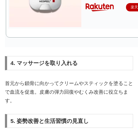
楽
4. マッサージを取り入れる
首元から鎖骨に向かってクリームやスティックを塗ること
で血流を促進。皮膚の弾力回復やむくみ改善に役立ちま
す。
5. 姿勢改善と生活習慣の見直し