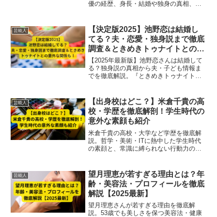
優の経歴、身長・結婚や独身の真相、晩
年と2025年最新近況を徹底解説します。
【決定版2025】池野恋は結婚し
芸能人
てる？夫・恋愛・独身説まで徹底
調査＆ときめきトゥナイトとの意
外な関係も！
【2025年最新版】池野恋さんは結婚して
る？独身説の真相から夫・子ども情報ま
でを徹底解説。『ときめきトゥナイト』
との意外な関係や現在の活動にも迫りま
す！
【出身校はどこ？】米倉千貴の高
芸能人
校・学歴を徹底解剖！学生時代の
意外な素顔も紹介
米倉千貴の高校・大学など学歴を徹底解
説。哲学・美術・ITに熱中した学生時代
の素顔と、常識に縛られない行動力の原
点を詳しく紹介！
望月理恵が若すぎる理由とは？年
芸能人
齢・美容法・プロフィールを徹底
解説【2025最新】
望月理恵さんが若すぎる理由を徹底解
説。53歳でも美しさを保つ美容法・健康