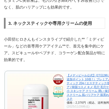
ビタミンC美容液は、毛穴の引き締めやくすみ改善だけで
なく、肌のハリアップにも効果的です。
3. ネックスティックや専用クリームの使用
小田切ヒロさんもインスタライブで紹介した**「ミディピ
ール」などの首専用ケアアイテム**で、首元を集中的にケ
ア。スピキュールやペプチド、コラーゲン配合製品が特に
効果的です。
【メディピール公式】(27日2
追加ポイント 10倍 ! ）プレミ
ティック 20g / エステティック
ア / 韓国コスメ キメ 毛穴 毛穴
小 スキンケア クリーム 潤い 保
スクリーム 肌バリアケア 肌荒れ
ステ
価格：2,376円（税込、送料無料
(2025/11/26時点)