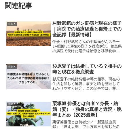
関連記事
村野武範のガン闘病と現在の様子
芸能人
｜病院での治療経過と復帰までの
全記録【最新情報】
俳優・村野武範さんの中咽頭がんステー
ジ4闘病と現在の様子を徹底解説。福島県
の病院で受けた陽子線治療と移動化学療
法、治療経過、寛解、家族の支え、現在
の健康状態と復帰までの全記録を最新情
報で紹介。
杉原愛子は結婚している？相手の
芸能人
噂と現在を徹底調査
杉原愛子の結婚情報や噂の相手、現在の
生活を詳しく解説。事実と噂を整理して
わかりやすく紹介。この記事では、杉原
愛子さんのこれまでに発言やコメントの
情報から、勝手に予想をしてみました。
栗塚旭 俳優とは何者？身長・結
芸能人
婚（妻）・独身の真相と近況・晩
年まとめ【2025最新】
栗塚旭俳優とは何者か？「新選組血風
録」「燃えよ剣」で土方歳三を演じた名