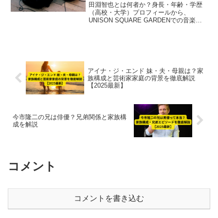
【2025最新】
田淵智也とは何者か？身長・年齢・学歴
（高校・大学）プロフィールから、
UNISON SQUARE GARDENでの音楽活
動、結婚・父・年収まで徹底解説。プロ
デューサーとしての活動や2025年ソロカ
バーアルバム最新情報も紹介【40歳・多
彩な才能の全貌】
アイナ・ジ・エンド 妹・夫・母親は？家
族構成と芸術家家庭の背景を徹底解説
【2025最新】
今市隆二の兄は俳優？兄弟関係と家族構
成を解説
コメント
コメントを書き込む