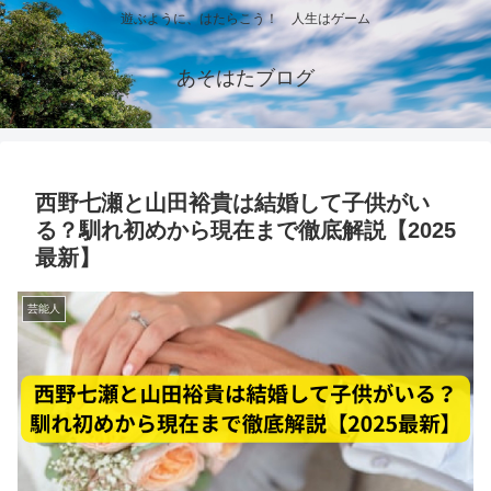
遊ぶように、はたらこう！ 人生はゲーム
あそはたブログ
西野七瀬と山田裕貴は結婚して子供がい
る？馴れ初めから現在まで徹底解説【2025
最新】
芸能人