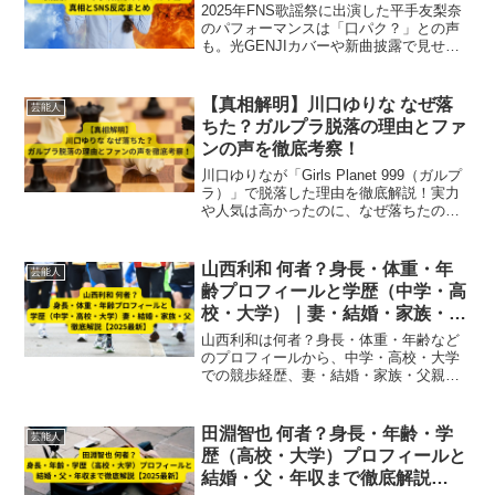
2025年FNS歌謡祭に出演した平手友梨奈
のパフォーマンスは「口パク？」との声
も。光GENJIカバーや新曲披露で見せた
独特の表現力とカリスマ性、SNSでの賛
否両論の反応を徹底解説し、真相に迫り
ます。
【真相解明】川口ゆりな なぜ落
芸能人
ちた？ガルプラ脱落の理由とファ
ンの声を徹底考察！
川口ゆりなが「Girls Planet 999（ガルプ
ラ）」で脱落した理由を徹底解説！実力
や人気は高かったのに、なぜ落ちたの
か？総合評価・グループバランス・ファ
ン投票の影響を詳しく考察し、ファンの
声もまとめました。脱落の真相と彼女の
山西利和 何者？身長・体重・年
芸能人
今後の活動に迫る最新情報。
齢プロフィールと学歴（中学・高
校・大学）｜妻・結婚・家族・父
まで徹底解説【2025最新】
山西利和は何者？身長・体重・年齢など
のプロフィールから、中学・高校・大学
での競歩経歴、妻・結婚・家族・父親ま
で徹底解説。世界陸上2連覇・東京五輪銅
メダル・20km競歩世界記録保持者の2025
最新情報を紹介します。
田淵智也 何者？身長・年齢・学
芸能人
歴（高校・大学）プロフィールと
結婚・父・年収まで徹底解説