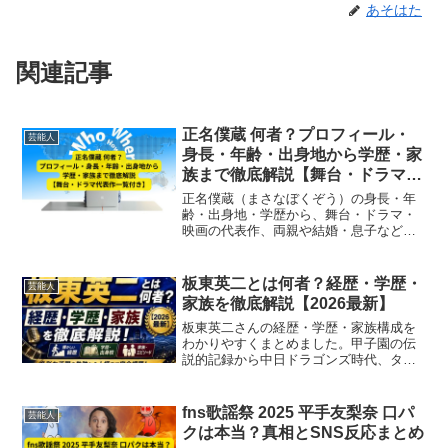
あそはた
関連記事
正名僕蔵 何者？プロフィール・
芸能人
身長・年齢・出身地から学歴・家
族まで徹底解説【舞台・ドラマ代
表作一覧付き】
正名僕蔵（まさなぼくぞう）の身長・年
齢・出身地・学歴から、舞台・ドラマ・
映画の代表作、両親や結婚・息子など家
族情報まで徹底解説。俳優としての魅力
を完全網羅。
板東英二とは何者？経歴・学歴・
芸能人
家族を徹底解説【2026最新】
板東英二さんの経歴・学歴・家族構成を
わかりやすくまとめました。甲子園の伝
説的記録から中日ドラゴンズ時代、タレ
ント転身後の活躍まで一気にチェックで
きます。
fns歌謡祭 2025 平手友梨奈 口パ
芸能人
クは本当？真相とSNS反応まとめ