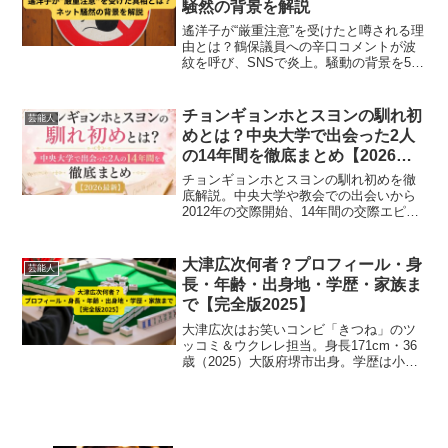
騒然の背景を解説
遙洋子が“厳重注意”を受けたと噂される理
由とは？鶴保議員への辛口コメントが波
紋を呼び、SNSで炎上。騒動の背景を5つ
の視点から徹底解説します。
チョンギョンホとスヨンの馴れ初
芸能人
めとは？中央大学で出会った2人
の14年間を徹底まとめ【2026最
新】
チョンギョンホとスヨンの馴れ初めを徹
底解説。中央大学や教会での出会いから
2012年の交際開始、14年間の交際エピソ
ード、2026年の破局発表までを時系列で
わかりやすくまとめました。
大津広次何者？プロフィール・身
芸能人
長・年齢・出身地・学歴・家族ま
で【完全版2025】
大津広次はお笑いコンビ「きつね」のツ
ッコミ＆ウクレレ担当。身長171cm・36
歳（2025）大阪府堺市出身。学歴は小〜
大学まで相方と同じ。家族構成や結婚の
最新情報まで徹底解説【完全版】