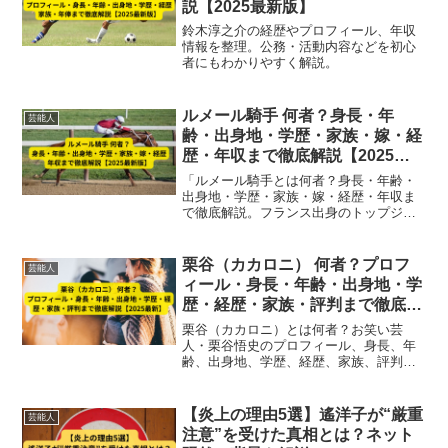
説【2025最新版】
鈴木淳之介の経歴やプロフィール、年収
情報を整理。公務・活動内容などを初心
者にもわかりやすく解説。
ルメール騎手 何者？身長・年
芸能人
齢・出身地・学歴・家族・嫁・経
歴・年収まで徹底解説【2025最
新版】
「ルメール騎手とは何者？身長・年齢・
出身地・学歴・家族・嫁・経歴・年収ま
で徹底解説。フランス出身のトップジョ
ッキー、クリストフ・ルメールの日本で
の活躍やG1勝利実績、プライベート情報
を2025年最新版で紹介。」
栗谷（カカロニ） 何者？プロフ
芸能人
ィール・身長・年齢・出身地・学
歴・経歴・家族・評判まで徹底解
説【2025最新】
栗谷（カカロニ）とは何者？お笑い芸
人・栗谷悟史のプロフィール、身長、年
齢、出身地、学歴、経歴、家族、評判ま
で2025年最新情報をもとに徹底解説。ナ
ルシストキャラと個性的なネタで人気急
上昇中の芸人情報を網羅。
【炎上の理由5選】遙洋子が“厳重
芸能人
注意”を受けた真相とは？ネット