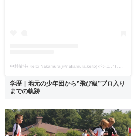
中村敬斗/ Keito Nakamura(@nakamura.keito)がシェアした投稿
学歴｜地元の少年団から”飛び級”プロ入り
までの軌跡