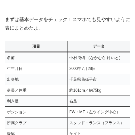
まずは基本データをチェック！スマホでも見やすいように
表にまとめたよ。
項目
データ
名前
中村 敬斗（なかむら けいと）
生年月日
2000年7月28日
出身地
千葉県我孫子市
身長／体重
約181cm／約75kg
利き足
右足
ポジション
FW・MF（左ウイング中心）
所属クラブ
スタッド・ランス（フランス）
愛称
ケイト