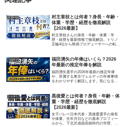
村主章枝とは何者？身長・年齢・
スポーツ
体重・学歴・経歴を徹底解説
【2026最新】
村主章枝さんの身長・年齢・体重・学
歴・経歴を最新情報で徹底解説。トリノ
五輪4位から映画プロデューサーへの転身
まで、氷上の女優の全てが分かります。
福田湧矢の年俸はいくら？2026
スポーツ
年最新の推定年俸を解説
福田湧矢選手の2026年最新の推定年俸
や、所属する東京ヴェルディの年俸事情
をわかりやすく解説します。気になる金
額をチェックしてみてください。
黒後愛とは何者？身長・年齢・体
スポーツ
重・学歴・経歴を徹底解説
【2026最新】
女子バレー日本代表・黒後愛選手の身長
や体重、生年月日などの基本プロフィー
ルから、下北沢成徳高校時代の学歴、東