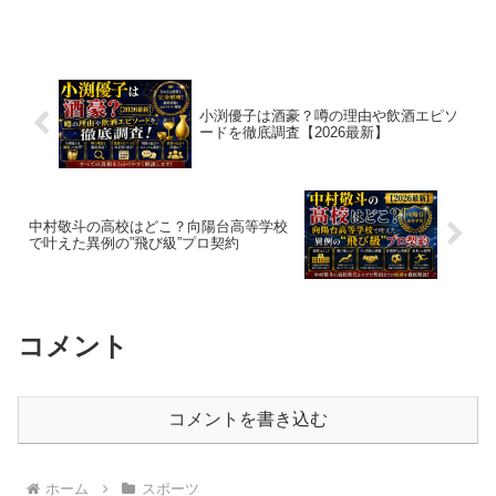
ル上の扱いまで分かりやすくまとめまし
た。
小渕優子は酒豪？噂の理由や飲酒エピソ
ードを徹底調査【2026最新】
中村敬斗の高校はどこ？向陽台高等学校
で叶えた異例の”飛び級”プロ契約
コメント
コメントを書き込む
ホーム
スポーツ