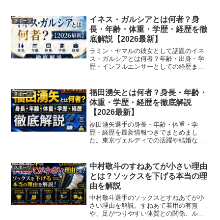
レアローズ入団から東京五輪出場までの
経歴を2026年最新情報で詳しくご紹介し
ます。
イネス・ガルシアとは何者？身
スポーツ
長・年齢・体重・学歴・経歴を徹
底解説【2026最新】
ラミン・ヤマルの彼女として話題のイネ
ス・ガルシアとは何者？年齢・出身・学
歴・インフルエンサーとしての経歴ま
で、最新情報をもとに詳しくご紹介しま
す。
福田湧矢とは何者？身長・年齢・
スポーツ
体重・学歴・経歴を徹底解説
【2026最新】
福田湧矢選手の身長・年齢・体重・学
歴・経歴を最新情報つきでまとめまし
た。東京ヴェルディでの活躍や結婚など
話題も一挙にご紹介します。
中村敬斗のすねあてが小さい理由
スポーツ
とは？ソックスを下げる本当の理
由を解説
中村敬斗選手のソックスとすねあてが小
さい理由を解説。すねあて着用の有無
や、足がつりやすい体質との関係、ルー