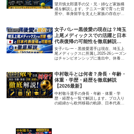
望月慎太郎選手の父・兄・姉など家族構
成を解説します。テニス一家で育った背
景や、単身留学を支えた家族の存在が分
かります。
女子バレー黒後愛の現在は？埼玉
スポーツ
上尾メディックスでの活躍と日本
代表復帰の可能性を徹底解説
【2026年最新】
女子バレー・黒後愛選手は現在、埼玉上
尾メディックスに所属し2025-26シーズン
はチャンピオンシップに進出中。休養を
経た今の心境や日本代表復帰の可能性ま
で、2026年最新情報で詳しく解説しま
す。
中村敬斗とは何者？身長・年齢・
スポーツ
体重・学歴・経歴を徹底解説
【2026最新】
中村敬斗選手の身長・年齢・体重・学
歴・経歴を一覧で解説します。プロ入り
の経緯から欧州移籍の軌跡、日本代表で
の活躍まで2026年最新情報でまとめまし
た。