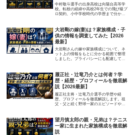
中村敬斗選手の出身高校は向陽台高等学
校。転校の経緯や高校2年生での飛び級プ
ロ契約、小中学校時代の学歴まで分かり
やすく解説します。
大岩剛の嫁(妻)は？家族構成・子
スポーツ
供の情報を調査してみた【2026
最新】
大岩剛さんの嫁や家族構成について、ネ
ット上の情報をもとに分かる範囲で整理
しました。プライバシーにも配慮して解
説しています。
履正社・辻竜乃介とは何者？学
スポーツ
歴・経歴・プロフィールを徹底解
説【2026最新】
履正社主将・辻竜乃介選手の学歴や経
歴、プロフィールを徹底解説します。祖
父・父と続く野球一家のエピソードや甲
子園での実績も紹介しているので、ぜひ
ご覧ください。
望月慎太郎の親・兄弟は？テニス
スポーツ
一家に生まれた家族構成を徹底解
説