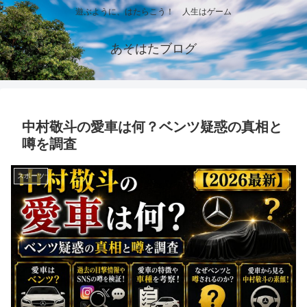
遊ぶように、はたらこう！ 人生はゲーム
あそはたブログ
中村敬斗の愛車は何？ベンツ疑惑の真相と
噂を調査
スポーツ