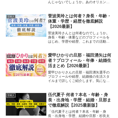
んじゃないでしょうか。あのオリエンタ
ルなメロディーで一時代を作った久保田
早紀さんですが、「今どうしてるの？」
「本名って何だっけ？」って聞かれる
菅波美玲とは何者？身長・年齢・
芸能人
と、案外みんな答えられない...
体重・学歴・経歴を徹底解説
【2026最新】
菅波美玲さんとは何者なのでしょうか。
身長・年齢・体重などのプロフィールを
はじめ、学歴や経歴、これまでの活動内
容まで最新情報をもとにわかりやすくま
とめてご紹介します。
愛甲ひかりの旦那・福田湧矢は何
芸能人
者？プロフィール・年俸・結婚生
活まとめ【2026最新】
愛甲ひかりさんの旦那・福田湧矢選手の
プロフィールや経歴、結婚後の生活スタ
イルまで詳しくご紹介します。気になる
馴れ初めもチェック。
伍代夏子 何者？本名・年齢・身
芸能人
長・出身地・学歴・結婚・旦那ま
で徹底解説【2025最新版】
「伍代夏子とは何者？本名・年齢・身
長・出身地・学歴、結婚や旦那・杉良太