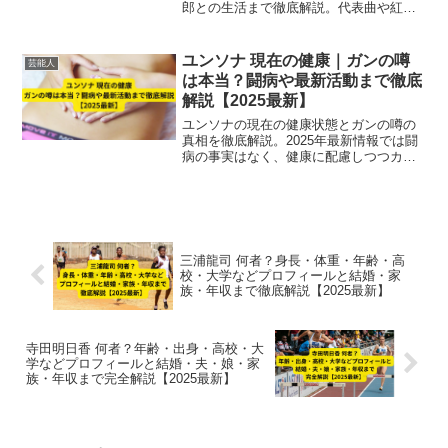
郎との生活まで徹底解説。代表曲や紅白
歌合戦出場歴、趣味まで網羅した2025年
最新版のプロフィールまとめです。」
ユンソナ 現在の健康｜ガンの噂
芸能人
は本当？闘病や最新活動まで徹底
解説【2025最新】
ユンソナの現在の健康状態とガンの噂の
真相を徹底解説。2025年最新情報では闘
病の事実はなく、健康に配慮しつつカナ
ダで家族と生活し、日本での芸能活動も
前向きに継続しています。
三浦龍司 何者？身長・体重・年齢・高
校・大学などプロフィールと結婚・家
族・年収まで徹底解説【2025最新】
寺田明日香 何者？年齢・出身・高校・大
学などプロフィールと結婚・夫・娘・家
族・年収まで完全解説【2025最新】