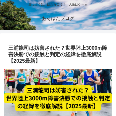
遊ぶように、はたらこう！ 人生はゲーム
あそはたブログ
三浦龍司は妨害された？世界陸上3000m障
害決勝での接触と判定の経緯を徹底解説
【2025最新】
芸能人