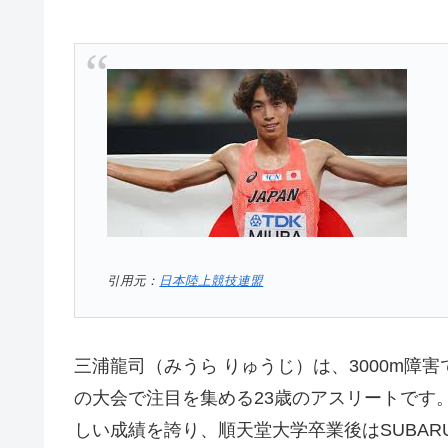
引用元：
日本陸上競技連盟
三浦龍司（みうら りゅうじ）は、3000m障
の大会で注目を集める23歳のアスリートです。
しい成績を誇り、順天堂大学卒業後はSUBA