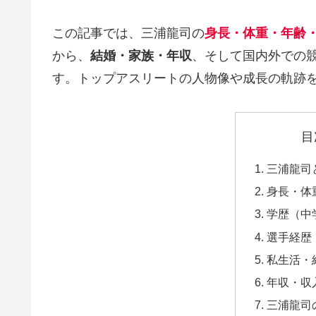
この記事では、三浦龍司の
身長・体重・年齢
から、
結婚・家族・年収
、そして国内外での競
す。トップアスリートの人物像や成長の軌跡
目
三浦龍司
身長・体
学歴（中
選手経歴
私生活・
年収・収
三浦龍司