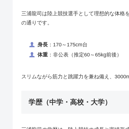
三浦龍司は陸上競技選手として理想的な体格
の通りです。
身長
：170～175cm台
体重
：非公表（推定60～65kg前後）
スリムながら筋力と跳躍力を兼ね備え、300
学歴（中学・高校・大学）