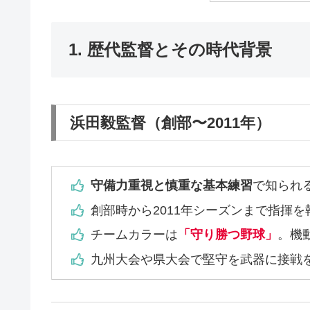
1. 歴代監督とその時代背景
浜田毅監督（創部〜2011年）
守備力重視と慎重な基本練習
で知られ
創部時から2011年シーズンまで指揮を
チームカラーは
「守り勝つ野球」
。機
九州大会や県大会で堅守を武器に接戦