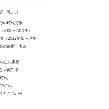
次
とその時代背景
（創部〜2011年）
督（2012年秋〜現在）
監督の経歴・実績
の主な実績
遷と采配哲学
時代
督時代
の今とこれから