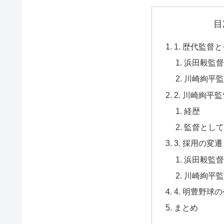
目
1. 歴代監督
浜田毅監督
川崎絢平監
2. 川崎絢平
経歴
監督として
3. 採用の変
浜田毅監督
川崎絢平監
4. 明豊野球
まとめ