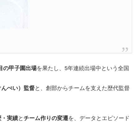
目の甲子園出場
を果たし、5年連続出場中という全国
けんぺい）監督
と、創部からチームを支えた歴代監督
歴・実績
と
チーム作りの変遷
を、データとエピソード