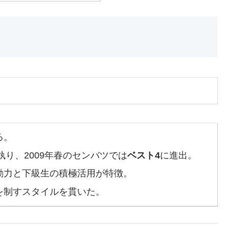
る。
執り、2009年春のセンバツでは
ベスト4
に進出。
動力と下級生の積極活用が特徴。
を制すスタイルを貫いた。