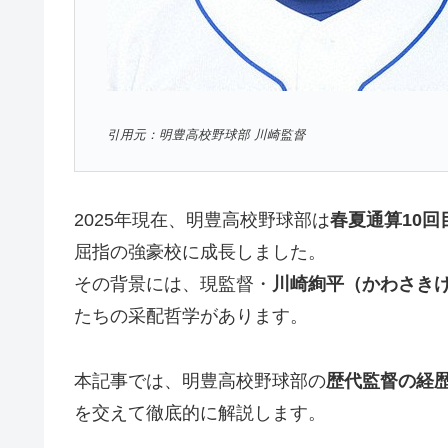
引用元：明豊高校野球部 川崎監督
2025年現在、明豊高校野球部は
春夏通算10回
屈指の強豪校に成長しました。
その背景には、現監督・
川崎絢平（かわさき
たちの采配哲学があります。
本記事では、明豊高校野球部の
歴代監督の経
を交えて徹底的に解説します。