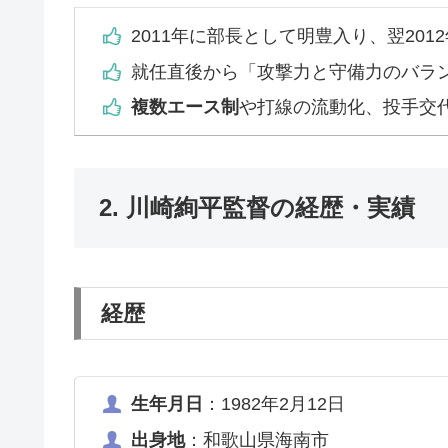
2011年に部長として明豊入り、翌20
就任直後から「攻撃力と守備力のバラ
複数エース制
や打線の流動化、投手交
2. 川崎絢平監督の経歴・実績
経歴
生年月日
：1982年2月12日
出身地
：和歌山県海南市