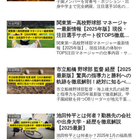
子園メンバーを背番号・ポジション・出
身中学まで完全網羅。注目選手10名の特
徴や戦力分析も詳しく解説。全国制覇を
狙う強豪の最新情報をお届け！
関東第一高校野球部 マネージャ
社会問題
ー最新情報【2025年版】現役・
注目選手サポート役TOP5徹底解
説
関東第一高校野球部マネージャー最新情
報【2025年版】。現役18名の体制や
TOP5注目マネージャーの仕事内容・サポ
ート役割、チームへの影響を徹底解説。
強豪校の裏側を支える縁の下の力持ちの
活躍を紹介。
市立船橋 野球部 監督 経歴【2025
社会問題
最新版】驚異の指導力と勝利への
軌跡を徹底解剖！絶対に知るべき
5つの秘密
市立船橋野球部監督・海上雄大氏の経歴
と指導力を2025年最新版で徹底解説。甲
子園経験を持つOBリーダーが地元千葉の
選手育成と勝利の方程式を実践。絶対に
知るべき5つの秘密を紹介。
池田怜平とは何者？勤務先の会社
社会問題
や出身大学・経歴を徹底解説
【2025最新】
池田怜平とは何者か？2025年1月の福島県