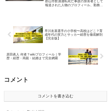
郡山市飲酒運転死亡事故の加害者として
報道された人物のプロフィール、勤務先
の会社や出身大学、経歴と事件の経緯を
徹底解説します。
早川友基選手の小学校〜高校はどこ？育
成年代の実力とサッカー経歴を徹底解剖
【完全版】
原田眞人 何者？wikiプロフィール｜学
歴・経歴・両親・結婚まで完全網羅
コメント
コメントを書き込む