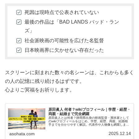
死因は現時点で公表されていない
最後の作品は「BAD LANDS バッド・ラン
ズ」
社会派映画の可能性を広げた名監督
日本映画界に欠かせない存在だった
スクリーンに刻まれた数々の名シーンは、これからも多く
の人の記憶に残り続けるはずです。
心よりご冥福をお祈りします。
原田眞人 何者？wikiプロフィール｜学歴・経歴・
両親・結婚まで完全網羅
原田眞人とは何者？静岡県出身の映画監督・脚本家として
のwikiプロフィールをはじめ、学歴、経歴、両親、結婚相
手までを分かりやすく解説。代表作や人物像も網羅しま
す。
2025.12.14
asohata.com