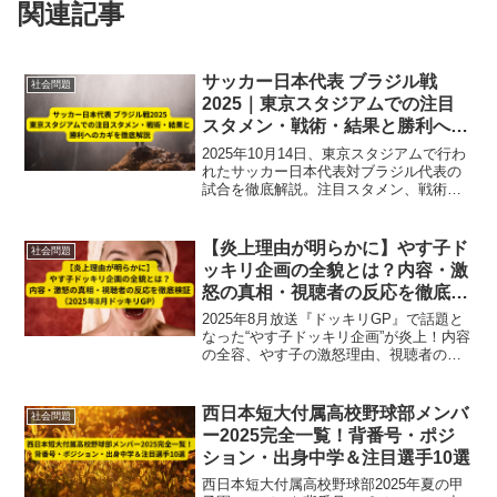
関連記事
サッカー日本代表 ブラジル戦
社会問題
2025｜東京スタジアムでの注目
スタメン・戦術・結果と勝利への
カギを徹底解説
2025年10月14日、東京スタジアムで行わ
れたサッカー日本代表対ブラジル代表の
試合を徹底解説。注目スタメン、戦術、
結果、勝利のカギまで詳しく紹介し、初
勝利への期待と試合の見どころを網羅し
ています。
【炎上理由が明らかに】やす子ド
社会問題
ッキリ企画の全貌とは？内容・激
怒の真相・視聴者の反応を徹底検
証（2025年8月ドッキリGP）
2025年8月放送『ドッキリGP』で話題と
なった“やす子ドッキリ企画”が炎上！内容
の全容、やす子の激怒理由、視聴者の反
応、本人のコメントまで徹底解説。暴言
や過激演出が波紋を呼んだ理由とは？
西日本短大付属高校野球部メンバ
社会問題
ー2025完全一覧！背番号・ポジ
ション・出身中学＆注目選手10選
西日本短大付属高校野球部2025年夏の甲