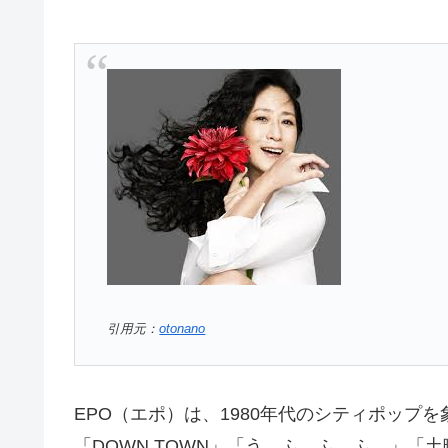
引用元：
otonano
EPO（エポ）は、1980年代のシティポップ
「DOWN TOWN」「う、ふ、ふ、ふ、」