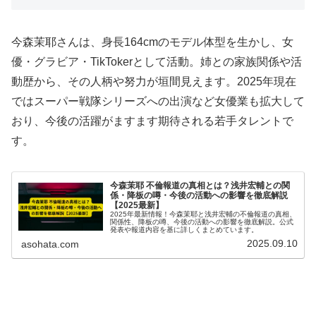
今森茉耶さんは、身長164cmのモデル体型を生かし、女
優・グラビア・TikTokerとして活動。姉との家族関係や活
動歴から、その人柄や努力が垣間見えます。2025年現在
ではスーパー戦隊シリーズへの出演など女優業も拡大して
おり、今後の活躍がますます期待される若手タレントで
す。
今森茉耶 不倫報道の真相とは？浅井宏輔との関
係・降板の噂・今後の活動への影響を徹底解説
【2025最新】
2025年最新情報！今森茉耶と浅井宏輔の不倫報道の真相、
関係性、降板の噂、今後の活動への影響を徹底解説。公式
発表や報道内容を基に詳しくまとめています。
2025.09.10
asohata.com