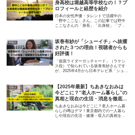
身高校は堀越高等学校なの！？プ
ロフィールと経歴を紹介
日本の女性声優・タレントで活躍中の
「野中ここな」さん。この記事では野中
ここなさんの「身長」「出身校」「プロ
フィール」「経歴」を紹介していきま
す。
坂巻有紗が「シューイチ」へ抜擢
芸能人
された３つの理由！視聴者からも
好評価！
「仮面ライダーガッチャード」（ラケシ
ス役）で知られている坂巻有紗さんです
が、2025年4月から日本テレビ系「シュー
イチ」土曜放送の新リポーターに抜擢さ
れました！この記事では、坂巻有紗さん
が抜擢された３つの理由と実際に番組に
【2025年最新】ちあきなおみは
芸能人
出演した際の、視聴者からの評価を解説
今どこに？“老人ホーム暮らし”の
していきます。
真相と現在の生活・消息を徹底調
査！
ちあきなおみは今どこに？老人ホーム暮
らしの噂はデマ！東京都内での一人暮ら
しや現在の生活・健康・収入の真相を最
新情報で解説。