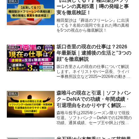
【出演してる？】種田梨沙×フリ
芸能人
ーレンの真相5選｜噂の発端と事
実を徹底検証！
種田梨沙は『葬送のフリーレン』に出演
してる？名前の混同で生まれた噂の真相
を5つの視点から徹底解説！
坂口杏里の現在の仕事は？2026
芸能人
年最新版｜逮捕後の生活と”3つの
顔”を徹底解説
坂口杏里さんの現在の仕事について解説
します。ネイリストやバー店長、ライバ
ー事務所設立など2025〜2026年の動き
と、逮捕後の状況まで詳しくお伝えしま
す。
森唯斗の現在と引退｜ソフトバン
芸能人
ク～DeNAでの功績・年間成績・
引退理由をわかりやすく解説
【2025最新】
森唯斗投手は2025年シーズン限りで現役
引退。ソフトバンク～DeNAでの12年間の
功績、通算成績、セーブ王や胴上げ投手
経験、引退理由、現在の状況まで詳しく
解説します。