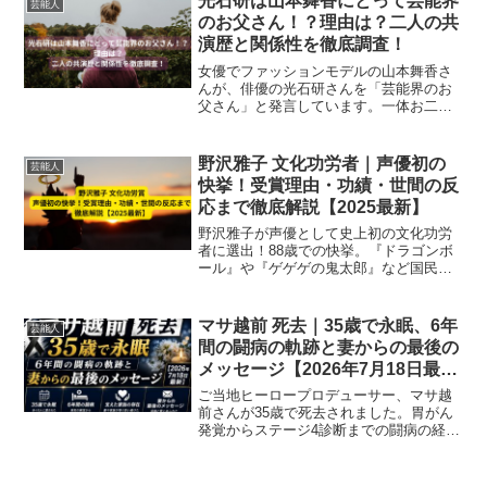
光石研は山本舞香にとって芸能界
芸能人
のお父さん！？理由は？二人の共
演歴と関係性を徹底調査！
女優でファッションモデルの山本舞香さ
んが、俳優の光石研さんを「芸能界のお
父さん」と発言しています。一体お二人
はどんな関係性なのでしょうか。この記
事では、二人の共演歴と関係性をお伝え
していきます。さらに、「芸能界のお父
野沢雅子 文化功労者｜声優初の
芸能人
さん」という発言の理由も解説します。
快挙！受賞理由・功績・世間の反
応まで徹底解説【2025最新】
野沢雅子が声優として史上初の文化功労
者に選出！88歳での快挙。『ドラゴンボ
ール』や『ゲゲゲの鬼太郎』など国民的
作品での功績、受賞理由、世間の反応、
文化的意義まで徹底解説。声優界の歴史
を変える2025年のニュース。
マサ越前 死去｜35歳で永眠、6年
芸能人
間の闘病の軌跡と妻からの最後の
メッセージ【2026年7月18日最
新】
ご当地ヒーロープロデューサー、マサ越
前さんが35歳で死去されました。胃がん
発覚からステージ4診断までの闘病の経緯
と、妻から寄せられた最後のメッセージ
を時系列でわかりやすくまとめていま
す。