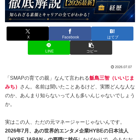
X
Facebook
はてブ
LINE
コピー
2026.07.07
「SMAPの育ての親」なんて言われる
飯島三智（いいじま
みち）
さん。名前は聞いたことあるけど、実際どんな人な
のか、あんまり知らないって人も多いんじゃないでしょう
か。
実はこの人、ただの元マネージャーじゃないんです。
2026年7月、あの世界的エンタメ企業HYBEの日本法人
「HYBE JAPAN」の要職に就任
したばかりで、今もなお