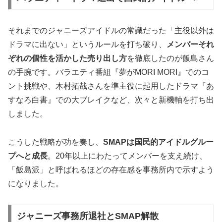
それまでのジャニーズアイドルの常識だった「主役以外は
ドラマに出ない」というルールを打ち破り、
メンバーそれ
ぞれの個性を活かした売り出し方
を徹底したのが飯島さん
の手腕です。バラエティ番組『夢がMORI MORI』でのコ
ント挑戦や、木村拓哉さんを準主役に起用したドラマ『あ
すなろ白書』での大ブレイクなど、次々と新機軸を打ち出
しました。
こうした戦略が功を奏し、
SMAPは国民的アイドルグルー
プへと成長
。20年以上にわたってメンバーを支え続け、
「飯島派」と呼ばれるほどの存在感を事務所内で示すよう
になりました。
ジャニーズ事務所退社とSMAP解散