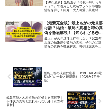
いコーデ5選！
【2025最新】飯島直子『今夜一杯いっち
ゃう？』で着用した衣装ブランドや通販
情報を詳しく紹介！大人可愛い異素材ミ
ックスコーデ5選も解説し、40代〜50代女
性のファッション参考に最適です。
【最新完全版】最上もがの元旦那
芸能人
は誰？結婚・破局の真相と噂の真
偽を徹底解説！【知られざる恋愛
遍歴5選】
最上もがの元旦那は存在しない？2025年
現在の結婚歴や破局の真相、子供の父親
情報の真偽を徹底解説。噂や陰謀説を検
証し、知られざる恋愛遍歴5選も紹介。正
確な情報でファン必見の最新完全版ガイ
ド。
飯島三智の現在に密着｜HYBE JAPAN電
撃就任の全貌と最新動向【2026年7月最
新】
飯島三智と木村拓哉の関係を徹底解説｜
不仲説の真相と忘れられない絆【2026年
最新】