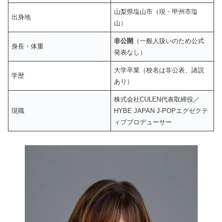
山梨県塩山市（現・甲州市塩
出身地
山）
非公開
（一般人扱いのため公式
身長・体重
発表なし）
大学卒業（校名は非公表、諸説
学歴
あり）
株式会社CULEN代表取締役／
現職
HYBE JAPAN J-POPエグゼクテ
ィブプロデューサー