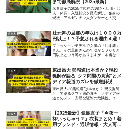
まで徹底解説【2025最新】
米倉涼子の2025年現在の結婚・旦那・恋
人・体調・入院状況を徹底解説。独身の
現状、アルゼンチン人ダンサーとの交
際、病気や麻薬報道の真相まで最新情報
をまとめて紹介。
辻元舞の旦那の年収は１０００万
芸能人
円以上！？予想される理由４選！
ファッションモデルで女優の「辻本舞」
さん。その旦那さんの年収が１０００万
円以上という噂がありますが、本当なの
でしょうか。この記事では、辻元舞さん
の旦那さんの年収１０００万円以上の理
由を解説していきます。
東出昌大 熊報道は本当か？現役
芸能人
猟師が語る“クマ問題の真実”とメ
ディア報道のズレを徹底解説
東出昌大の“熊報道”は本当か？ 現役猟師
として語るクマ問題の真実、メディア報
道とのズレ、安易な駆除の危険性、そし
てクマ出没増加の本当の理由を専門的に
解説。2025年最新の発言をもとに徹底分
析します。
【2025最新】飯島直子『今夜一
芸能人
杯いっちゃう？』衣装まとめ！着
用ブランド・通販情報・大人可愛