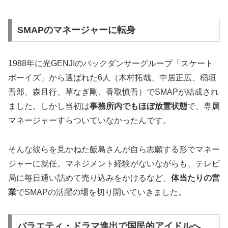
SMAPのマネージャーに転身
1988年に光GENJIのバックダンサーグループ「スケート
ボーイズ」から選ばれた6人（木村拓哉、中居正広、稲垣
吾郎、森且行、草なぎ剛、香取慎吾）でSMAPが結成され
ました。しかし当初は
事務所内でもほぼ放置状態
で、専属
マネージャーすらついていなかったんです。
そんな彼らを見かねた飯島さんが自ら志願する形でマネー
ジャーに就任。マネジメント経験がないながらも、テレビ
局に毎日通い詰めて売り込みをかけるなど、
体当たりの営
業
でSMAPの活躍の場を切り開いていきました。
バラエティ・ドラマ進出で国民的アイドルへ