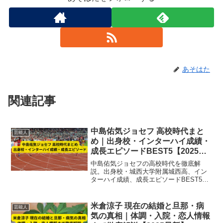
あそはた
関連記事
中島佑気ジョセフ 高校時代まと
芸能人
め｜出身校・インターハイ成績・
成長エピソードBEST5【2025最
新】
中島佑気ジョセフの高校時代を徹底解
説。出身校・城西大学附属城西高、イン
ターハイ成績、成長エピソードBEST5を
2025最新情報でまとめ、400m日本トップ
ランナーへの飛躍の原点を紹介。
米倉涼子 現在の結婚と旦那・病
芸能人
気の真相｜体調・入院・恋人情報