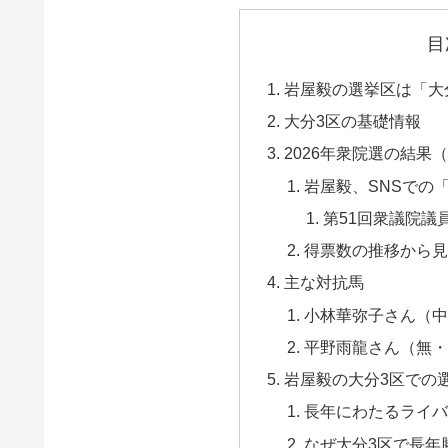
目
岩屋毅の選挙区は「大
大分3区の基礎情報
2026年衆院選の結果（
岩屋毅、SNSでの
第51回衆議院議
得票数の推移から見
主な対抗馬
小林華弥子さん（中
平野雨龍さん（無・
岩屋毅の大分3区での
長年にわたるライバ
なぜ大分3区で長年