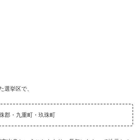
た選挙区で、
珠郡・九重町・玖珠町