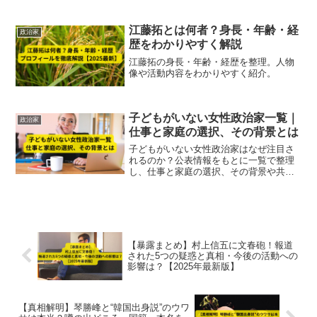
江藤拓とは何者？身長・年齢・経
政治家
歴をわかりやすく解説
江藤拓の身長・年齢・経歴を整理。人物
像や活動内容をわかりやすく紹介。
子どもがいない女性政治家一覧｜
政治家
仕事と家庭の選択、その背景とは
子どもがいない女性政治家はなぜ注目さ
れるのか？公表情報をもとに一覧で整理
し、仕事と家庭の選択、その背景や共通
点をわかりやすく解説します。
【暴露まとめ】村上信五に文春砲！報道
された5つの疑惑と真相・今後の活動への
影響は？【2025年最新版】
【真相解明】琴勝峰と“韓国出身説”のウワ