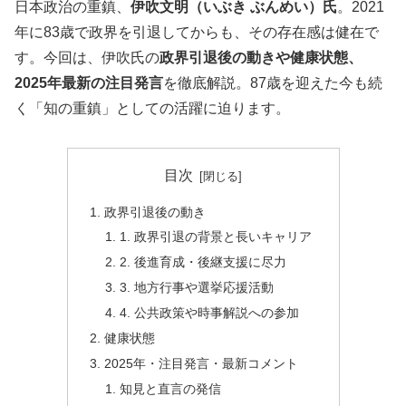
日本政治の重鎮、
伊吹文明（いぶき ぶんめい）氏
。2021
年に83歳で政界を引退してからも、その存在感は健在で
す。今回は、伊吹氏の
政界引退後の動きや健康状態、
2025年最新の注目発言
を徹底解説。87歳を迎えた今も続
く「知の重鎮」としての活躍に迫ります。
目次
政界引退後の動き
1. 政界引退の背景と長いキャリア
2. 後進育成・後継支援に尽力
3. 地方行事や選挙応援活動
4. 公共政策や時事解説への参加
健康状態
2025年・注目発言・最新コメント
知見と直言の発信