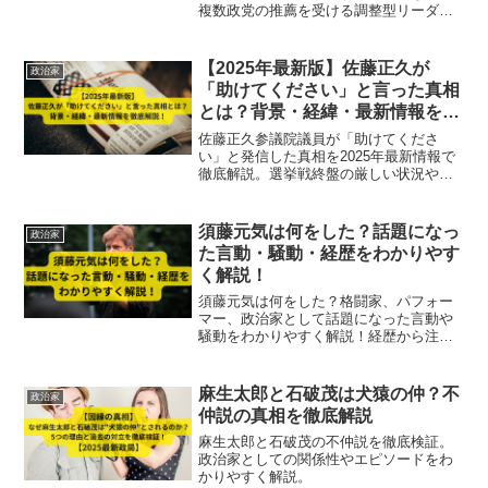
複数政党の推薦を受ける調整型リーダー
の経歴・政党・政治スタンスをわかりや
すく解説します！
【2025年最新版】佐藤正久が
政治家
「助けてください」と言った真相
とは？背景・経緯・最新情報を徹
底解説！
佐藤正久参議院議員が「助けてくださ
い」と発信した真相を2025年最新情報で
徹底解説。選挙戦終盤の厳しい状況や外
交・防衛・防災分野の重要性、背景と最
新情勢をわかりやすくまとめました。
須藤元気は何をした？話題になっ
政治家
た言動・騒動・経歴をわかりやす
く解説！
須藤元気は何をした？格闘家、パフォー
マー、政治家として話題になった言動や
騒動をわかりやすく解説！経歴から注目
の発言・行動まで時系列で紹介します。
麻生太郎と石破茂は犬猿の仲？不
政治家
仲説の真相を徹底解説
麻生太郎と石破茂の不仲説を徹底検証。
政治家としての関係性やエピソードをわ
かりやすく解説。