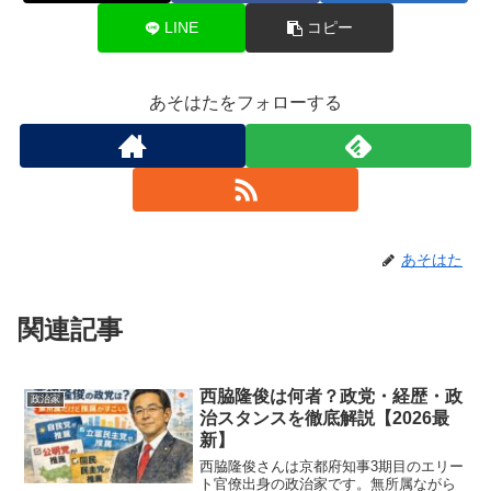
LINE
コピー
あそはたをフォローする
あそはた
関連記事
西脇隆俊は何者？政党・経歴・政
政治家
治スタンスを徹底解説【2026最
新】
西脇隆俊さんは京都府知事3期目のエリー
ト官僚出身の政治家です。無所属ながら