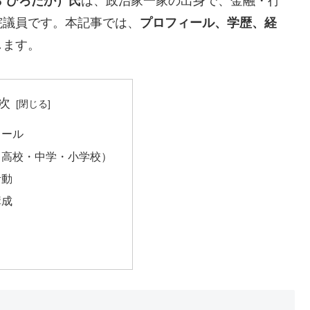
 ひろたか）氏
は、政治家一家の出身で、金融・行
院議員です。本記事では、
プロフィール、学歴、経
します。
次
ィール
・高校・中学・小学校）
活動
構成