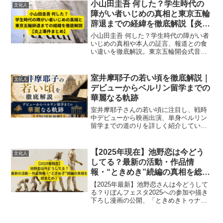
精神を鋭く読み解くスタイルが特徴で、
小山田圭吾 何した？学生時代の
文化人
評論活動は映...
障がい者いじめの真相と東京五輪
辞退までの経緯を徹底解説【炎上
事件まとめ】
小山田圭吾 何した ？学生時代の障がい者
いじめの真相や本人の証言、報道との食
い違いを徹底解説。東京五輪開会式音楽
担当辞退までの経緯や炎上事件の背景を
多角的に整理し、真実と社会的影響をわ
かりやすくまとめます。
室井摩耶子の若い頃を徹底解説｜
文化人
デビューからベルリン留学までの
華麗なる軌跡
室井摩耶子さんの若い頃に注目し、戦時
中デビューから映画出演、単身ベルリン
留学までの道のりを詳しく紹介していま
す。
【2025年現在】池野恋は今どう
文化人
してる？最新の活動・作品情
報・“ときめき”続編の真相を総ま
とめ！
【2025年最新】池野恋さんは今どうして
る？りぼんフェスタ2025への参加や描き
下ろし漫画の公開、「ときめきトゥナイ
ト」関連イベントまで最新情報を徹底解
説！