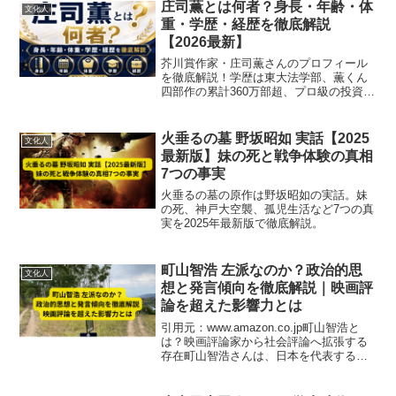
庄司薫とは何者？身長・年齢・体
文化人
重・学歴・経歴を徹底解説
【2026最新】
芥川賞作家・庄司薫さんのプロフィール
を徹底解説！学歴は東大法学部、薫くん
四部作の累計360万部超、プロ級の投資家
としての一面、2026年4月の訃報まで、最
新情報をわかりやすくまとめました。
火垂るの墓 野坂昭如 実話【2025
文化人
最新版】妹の死と戦争体験の真相
7つの事実
火垂るの墓の原作は野坂昭如の実話。妹
の死、神戸大空襲、孤児生活など7つの真
実を2025年最新版で徹底解説。
町山智浩 左派なのか？政治的思
文化人
想と発言傾向を徹底解説｜映画評
論を超えた影響力とは
引用元：www.amazon.co.jp町山智浩と
は？映画評論家から社会評論へ拡張する
存在町山智浩さんは、日本を代表する映
画評論家のひとりとして知られていま
す。映画の裏側にある社会的背景や時代