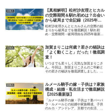
など話題の「匂わせ3連発」の真相とネッ
トの反応を徹底解説。
【真相解明】松村沙友理とヒカル
芸能人
の交際期間＆馴れ初めは？出会い
から破局まで全記録（2025年最
新版）
松村沙友理さんとヒカルさんの交際の始
まりから破局までを徹底解説！馴れ初
め・交際期間・破局理由を2025年最新情
報で時系列にまとめました。真相や背景
もわかりやすく紹介します。
加賀まりこは何歳？若さの秘訣は
芸能人
「よく動くこと」だった！徹底調
査！
いつまでも若々しく元気な加賀まりこさ
ん。今回は、加賀まりこさんのご年齢と
その若さの秘訣を徹底調査しました。加
賀まりこは何歳？加賀まりこさんの現在
の年齢は８１歳です。誕生日は1943年12
月11日(昭和18年 未年)。眞下貴です。き
ルメール騎手の嫁・子供は？家族
芸能人
ょうのトー...
構成・結婚・私生活まで徹底解説
【2025最新版】
「ルメール騎手の嫁・子供は？妻バーバ
ラ・ルメールとの結婚や家族構成、子供
のルカ・アンドレア、京都での生活、私