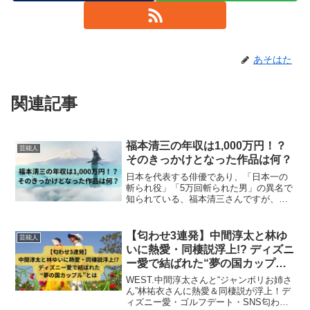
あそはた
関連記事
福本清三の年収は1,000万円！？
芸能人
そのきっかけとなった作品は何？
日本を代表する俳優であり、「日本一の
斬られ役」「5万回斬られた男」の異名で
知られている、福本清三さんですが、本
当に年収1,000万円だったのでしょうか？
そして、そのきっかけとなった作品は一
体何だったのでしょうか。この記事で
【匂わせ3連発】中間淳太と林ゆ
芸能人
は、福本清三さんの推定年収と一躍有名
いに熱愛・同棲説浮上!? ディズニ
となった作品を紹介します。
ー愛で結ばれた“夢の国カップ
ル”とは
WEST.中間淳太さんと“ジャンボリお姉さ
ん”林祐衣さんに熱愛＆同棲説が浮上！デ
ィズニー愛・ゴルフデート・SNS匂わせ