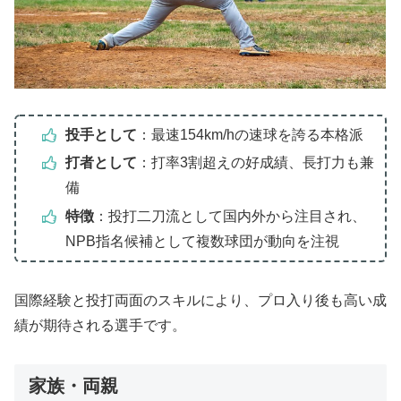
投手として
：最速154km/hの速球を誇る本格派
打者として
：打率3割超えの好成績、長打力も兼
備
特徴
：投打二刀流として国内外から注目され、
NPB指名候補として複数球団が動向を注視
国際経験と投打両面のスキルにより、プロ入り後も高い成
績が期待される選手です。
家族・両親