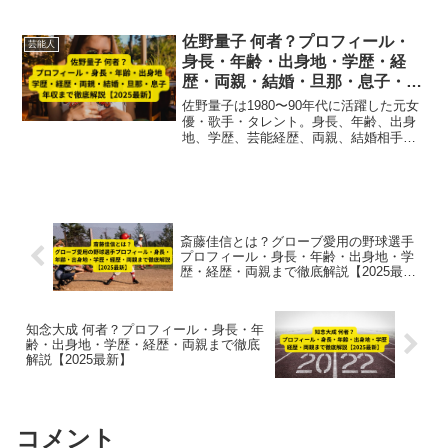
生活まで2025年最新版で徹底解説。トッ
プジョッキーの家庭事情と人物像が丸わ
かり。」
佐野量子 何者？プロフィール・
芸能人
身長・年齢・出身地・学歴・経
歴・両親・結婚・旦那・息子・年
収まで徹底解説【2025最新】
佐野量子は1980〜90年代に活躍した元女
優・歌手・タレント。身長、年齢、出身
地、学歴、芸能経歴、両親、結婚相手の
武豊、子ども、年収までを2025年最新情
報で徹底解説。園遊会での姿も話題に。
斎藤佳信とは？グローブ愛用の野球選手
プロフィール・身長・年齢・出身地・学
歴・経歴・両親まで徹底解説【2025最
新】
知念大成 何者？プロフィール・身長・年
齢・出身地・学歴・経歴・両親まで徹底
解説【2025最新】
コメント