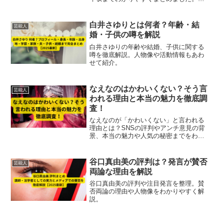
優としての魅力と活躍の裏側を知りたい
方必見です。
白井さゆりとは何者？年齢・結
芸能人
婚・子供の噂を解説
白井さゆりの年齢や結婚、子供に関する
噂を徹底解説。人物像や活動情報もあわ
せて紹介。
なえなのはかわいくない？そう言
芸能人
われる理由と本当の魅力を徹底調
査！
なえなのが「かわいくない」と言われる
理由とは？SNSの評判やアンチ意見の背
景、本当の魅力や人気の秘密までをわか
りやすく解説します。
谷口真由美の評判は？発言が賛否
芸能人
両論な理由を解説
谷口真由美の評判や注目発言を整理。賛
否両論の理由や人物像をわかりやすく解
説。