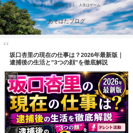
遊ぶように、はたらこう！ 人生はゲーム
あそはたブログ
坂口杏里の現在の仕事は？2026年最新版｜
逮捕後の生活と”3つの顔”を徹底解説
芸能人