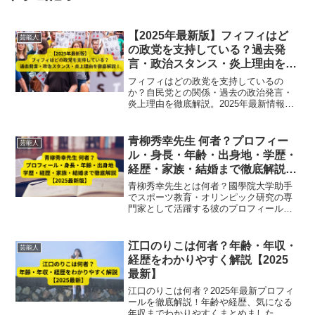
【2025年最新版】フィフィはど
芸能人
の政党を支持している？過去発
言・政治スタンス・炎上理由を徹
底解説！
フィフィはどの政党を支持しているの
か？自民党との関係・過去の政治発言・
炎上理由を徹底解説。2025年最新情報を
網羅！
青柳秀幸先生 何者？プロフィー
芸能人
ル・身長・年齢・出身地・学歴・
経歴・家族・結婚まで徹底解説
【2025最新版】
青柳秀幸先生とは何者？國學院大学助手
でスポーツ教育・オリンピック研究の専
門家として活躍する彼のプロフィール、
学歴、経歴、研究活動、そして家族や結
婚の情報まで、2025年最新情報を徹底解
説します。教育・研究分野での功績も紹
江口のりこは何者？年齢・年収・
芸能人
介。
経歴をわかりやすく解説【2025
最新】
江口のりこは何者？2025年最新プロフィ
ールを徹底解説！年齢や経歴、気になる
年収までわかりやすくまとめました。女