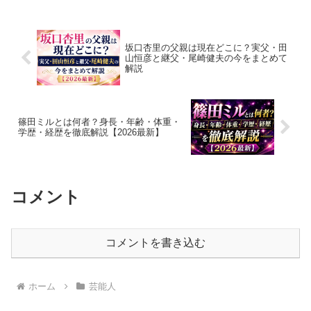
坂口杏里の父親は現在どこに？実父・田
山恒彦と継父・尾崎健夫の今をまとめて
解説
篠田ミルとは何者？身長・年齢・体重・
学歴・経歴を徹底解説【2026最新】
コメント
コメントを書き込む
ホーム
芸能人