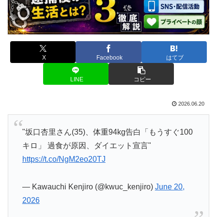
X
Facebook
はてブ
LINE
コピー
2026.06.20
"坂口杏里さん(35)、体重94kg告白「もうすぐ100
キロ」 過食が原因、ダイエット宣言"
https://t.co/NgM2eo20TJ
— Kawauchi Kenjiro (@kwuc_kenjiro)
June 20,
2026