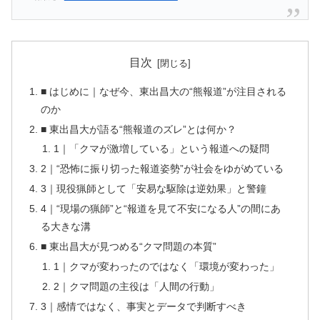
目次
■ はじめに｜なぜ今、東出昌大の“熊報道”が注目される
のか
■ 東出昌大が語る“熊報道のズレ”とは何か？
1｜「クマが激増している」という報道への疑問
2｜“恐怖に振り切った報道姿勢”が社会をゆがめている
3｜現役猟師として「安易な駆除は逆効果」と警鐘
4｜“現場の猟師”と“報道を見て不安になる人”の間にあ
る大きな溝
■ 東出昌大が見つめる“クマ問題の本質”
1｜クマが変わったのではなく「環境が変わった」
2｜クマ問題の主役は「人間の行動」
3｜感情ではなく、事実とデータで判断すべき