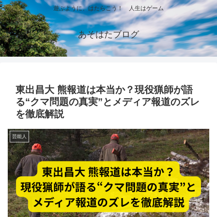
遊ぶように、はたらこう！ 人生はゲーム
あそはたブログ
東出昌大 熊報道は本当か？現役猟師が語
る“クマ問題の真実”とメディア報道のズレ
を徹底解説
芸能人