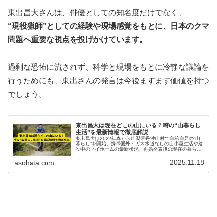
東出昌大さんは、俳優としての知名度だけでなく、
“現役猟師”としての経験や現場感覚をもとに、日本のクマ
問題へ重要な視点を投げかけています。
過剰な恐怖に流されず、科学と現場をもとに冷静な議論を
行うためにも、東出さんの発言は今後ますます価値を持つ
でしょう。
東出昌大は現在どこの山にいる？噂の“山暮らし
生活”を最新情報で徹底解説
東出昌大は2022年春から山梨県丹波山村で自給自足の“山
暮らし”を開始。携帯圏外・ガス水道なしの山小屋生活や建
設中のマイホームの最新状況、再婚発表後の現在の暮らし
を専門的視点で徹底解説します。
2025.11.18
asohata.com