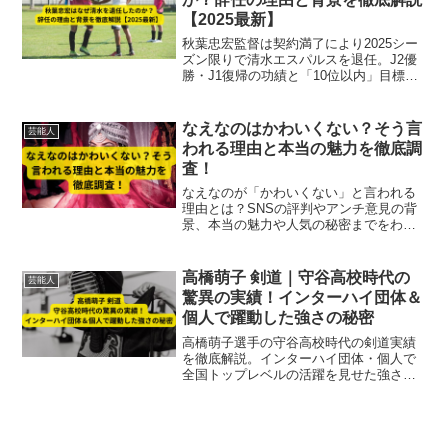
【2025最新】
秋葉忠宏監督は契約満了により2025シー
ズン限りで清水エスパルスを退任。J2優
勝・J1復帰の功績と「10位以内」目標未
達の背景、クラブの新ビジョンとの関係
を徹底解説。
なえなのはかわいくない？そう言
芸能人
われる理由と本当の魅力を徹底調
査！
なえなのが「かわいくない」と言われる
理由とは？SNSの評判やアンチ意見の背
景、本当の魅力や人気の秘密までをわか
りやすく解説します。
高橋萌子 剣道｜守谷高校時代の
芸能人
驚異の実績！インターハイ団体＆
個人で躍動した強さの秘密
高橋萌子選手の守谷高校時代の剣道実績
を徹底解説。インターハイ団体・個人で
全国トップレベルの活躍を見せた強さの
秘密や技術・精神力、卒業後の成長まで
詳しく紹介します。