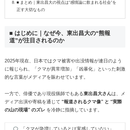
■ まとめ｜東出昌大の視点は“感情論に飲まれる社会”を
正す大切なもの
■ はじめに｜なぜ今、東出昌大の“熊報
道”が注目されるのか
2025年現在、日本ではクマ被害や出没情報が連日のよう
に報じられ、「クマが異常増加」「凶暴化」といった刺激
的な言葉がメディアを賑わせています。
一方で、俳優であり現役猟師でもある
東出昌大さん
は、メ
ディア出演や寄稿を通じて
“報道されるクマ像” と “実際
の山の現場” のズレ
を冷静に指摘しています。
「クマが急増しているとは実感していない」