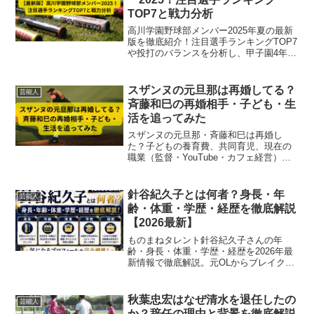
TOP7と戦力分析
高川学園野球部メンバー2025年夏の最新
版を徹底紹介！注目選手ランキングTOP7
や投打のバランスを分析し、甲子園4年ぶ
り出場に挑む強力布陣の戦力を詳しく解
説します。
スザンヌの元旦那は再婚してる？
芸能人
斉藤和巳の再婚相手・子ども・生
活を追ってみた
スザンヌの元旦那・斉藤和巳は再婚し
た？子どもの養育費、共同育児、現在の
職業（監督・YouTube・カフェ経営）な
どについて、最新情報をわかりやすくま
とめました。
針谷紀久子とは何者？身長・年
芸能人
齢・体重・学歴・経歴を徹底解説
【2026最新】
ものまねタレント針谷紀久子さんの年
齢・身長・体重・学歴・経歴を2026年最
新情報で徹底解説。元OLからブレイクま
での道のりも紹介します。
秋葉忠宏はなぜ清水を退任したの
芸能人
か？辞任の理由と背景を徹底解説